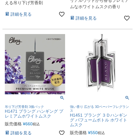
リアルウッドから香るプレミア
える吊り下げ芳香剤
ムなホワイトムスクの香り
詳細を見る
詳細を見る
吊り下げ芳香剤 3個パック
強い香り 広がる 3Dペーパーフレグラン
H1471 ブラング ハンギング プ
ス
H1451 ブラング ３Ｄハンギン
レミアムホワイトムスク
グ パフュームボトル ホワイト
販売価格
¥
660
税込
ムスク
販売価格
¥
550
詳細を見る
税込