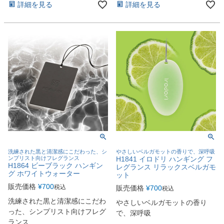
詳細を見る
詳細を見る
洗練された黒と清潔感にこだわった、シ
やさしいベルガモットの香りで、深呼吸
ンプリスト向けフレグランス
H1841 イロドリ ハンギング フ
H1864 ビーブラック ハンギン
レグランス リラックスベルガモ
グ ホワイトウォーター
ット
販売価格
¥
700
税込
販売価格
¥
700
税込
洗練された黒と清潔感にこだわ
やさしいベルガモットの香り
った、シンプリスト向けフレグ
で、深呼吸
ランス