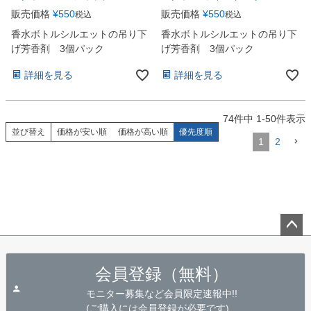
販売価格
¥
550
販売価格
¥
550
税込
税込
香水ボトルシルエットの吊り下
香水ボトルシルエットの吊り下
げ芳香剤 3個パック
げ芳香剤 3個パック
詳細を見る
詳細を見る
74
件中
1
-
50
件表示
並び替え
価格が安い順
価格が高い順
優先度順
1
2
ペー
ジト
会員登録（無料）
ップ
へ
モニター募集など会員限定速報中!!
(ご購入には会員登録が必要です)