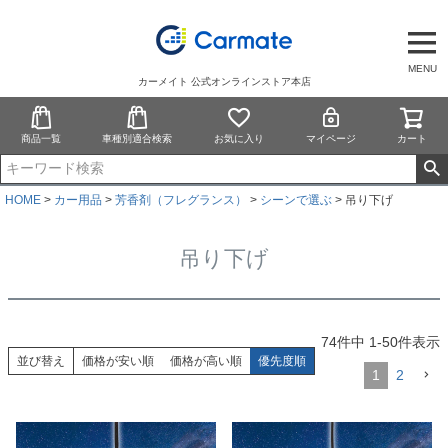
MENU
カーメイト 公式オンラインストア本店
商品一覧
車種別適合検索
お気に入り
マイページ
カート
HOME
カー用品
芳香剤（フレグランス）
シーンで選ぶ
吊り下げ
吊り下げ
74
件中
1
-
50
件表示
並び替え
価格が安い順
価格が高い順
優先度順
1
2