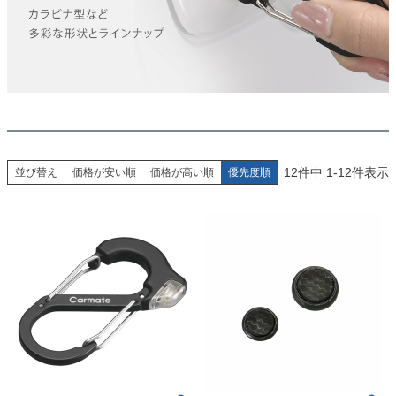
12
件中
1
-
12
件表示
並び替え
価格が安い順
価格が高い順
優先度順