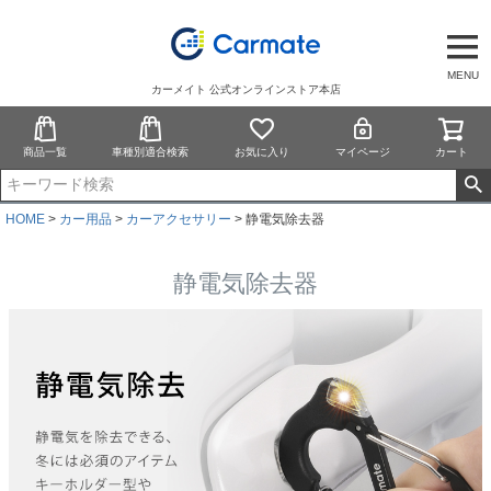
MENU
カーメイト 公式オンラインストア本店
商品一覧
車種別適合検索
お気に入り
マイページ
カート
HOME
カー用品
カーアクセサリー
静電気除去器
静電気除去器