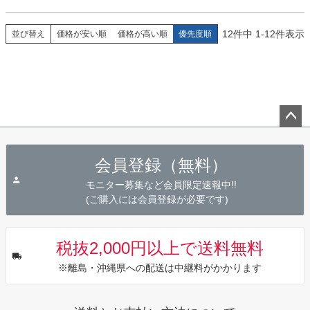
12
件中
1
-
12
件表示
並び替え
価格が安い順
価格が高い順
優先度順
ペー
ジト
会員登録（無料）
ップ
へ
モニター募集など会員限定速報中!!
(ご購入には会員登録が必要です)
税抜2,000円以上で送料無料
※離島・沖縄県への配送は中継料がかかります