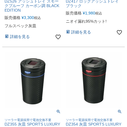
DZ526 アッシュトレイ スモー
DZ417 ロックアッシュトレイ
クプルーフ カーボン調 BLACK
ブラック
EDITION
販売価格
¥
1,980
税込
販売価格
¥
3,300
税込
ニオイ漏れ95%カット!
フルスペック灰皿
詳細を見る
詳細を見る
ソーラー電源採用で電池交換不要
ソーラー電源採用で電池交換不要
DZ355 灰皿 SPORTS LUXURY
DZ354 灰皿 SPORTS LUXURY