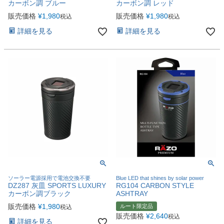
カーボン調 ブルー
カーボン調 レッド
販売価格
¥
1,980
販売価格
¥
1,980
税込
税込
詳細を見る
詳細を見る
ソーラー電源採用で電池交換不要
Blue LED that shines by solar power
DZ287 灰皿 SPORTS LUXURY
RG104 CARBON STYLE
カーボン調ブラック
ASHTRAY
販売価格
¥
1,980
ルート限定品
税込
販売価格
¥
2,640
税込
詳細を見る