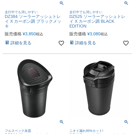
走行中でも消しやすい
走行中でも消しやすい
DZ384 ソーラーアッシュトレ
DZ525 ソーラーアッシュトレ
イ X カーボン調 ブラックメッ
イ X カーボン調 BLACK
キ
EDITION
販売価格
¥
3,850
販売価格
¥
3,080
税込
税込
詳細を見る
詳細を見る
フルスペック灰皿
ニオイ漏れ95%カット!