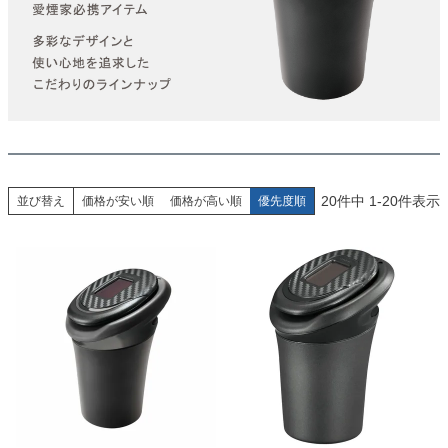
20
件中
1
-
20
件表示
並び替え
価格が安い順
価格が高い順
優先度順