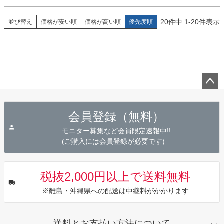
20
件中
1
-
20
件表示
並び替え
価格が安い順
価格が高い順
優先度順
ペー
ジト
会員登録（無料）
ップ
へ
モニター募集など会員限定速報中!!
(ご購入には会員登録が必要です)
税抜2,000円以上で送料無料
※離島・沖縄県への配送は中継料がかかります
送料とお支払い方法について