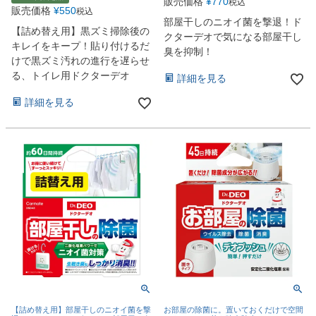
販売価格
¥
770
税込
販売価格
¥
550
税込
部屋干しのニオイ菌を撃退！ド
【詰め替え用】黒ズミ掃除後の
クターデオで気になる部屋干し
キレイをキープ！貼り付けるだ
臭を抑制！
けで黒ズミ汚れの進行を遅らせ
る、トイレ用ドクターデオ
詳細を見る
詳細を見る
【詰め替え用】部屋干しのニオイ菌を撃
お部屋の除菌に。置いておくだけで空間