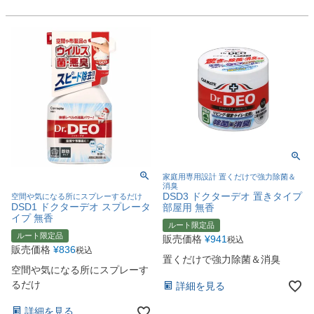
家庭用専用設計 置くだけで強力除菌＆
消臭
DSD3 ドクターデオ 置きタイプ
空間や気になる所にスプレーするだけ
DSD1 ドクターデオ スプレータ
部屋用 無香
イプ 無香
ルート限定品
ルート限定品
販売価格
¥
941
税込
販売価格
¥
836
税込
置くだけで強力除菌＆消臭
空間や気になる所にスプレーす
るだけ
詳細を見る
詳細を見る