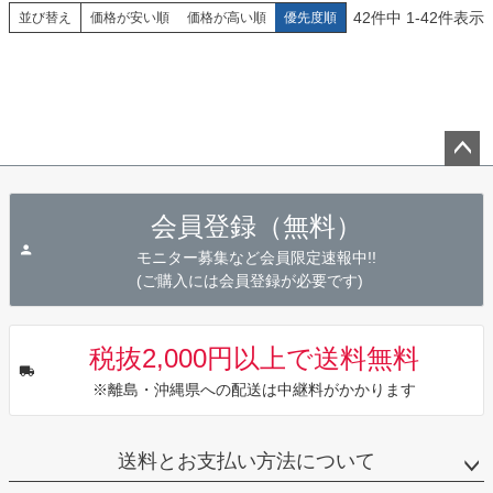
42
件中
1
-
42
件表示
並び替え
価格が安い順
価格が高い順
優先度順
ペー
ジト
会員登録（無料）
ップ
へ
モニター募集など会員限定速報中!!
(ご購入には会員登録が必要です)
税抜2,000円以上で送料無料
※離島・沖縄県への配送は中継料がかかります
送料とお支払い方法について