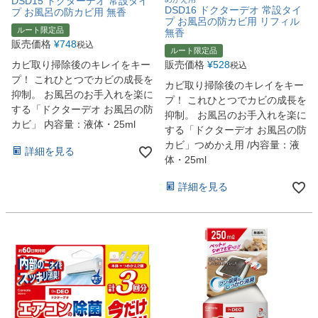
DSD15 ドクターデオ 常設タイ
DSD16 ドクターデオ 常設タイ
プ お風呂の防カビ用 無香
プ お風呂の防カビ用 リフィル
ルート限定品
無香
販売価格
¥
748
税込
ルート限定品
カビ取り掃除後のキレイをキー
販売価格
¥
528
税込
プ！ これひとつでカビの成長を
カビ取り掃除後のキレイをキー
抑制。 お風呂のお手入れを楽に
プ！ これひとつでカビの成長を
する「ドクターデオ お風呂の防
抑制。 お風呂のお手入れを楽に
カビ」 内容量：液体・25ml
する「ドクターデオ お風呂の防
カビ」つめかえ用 /内容量：液
詳細を見る
体・25ml
詳細を見る