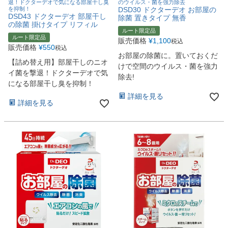
退！ドクターデオで気になる部屋干し臭
のウイルス・菌を強力除去
を抑制！
DSD30 ドクターデオ お部屋の
DSD43 ドクターデオ 部屋干し
除菌 置きタイプ 無香
の除菌 掛けタイプ リフィル
ルート限定品
ルート限定品
販売価格
¥
1,100
税込
販売価格
¥
550
税込
お部屋の除菌に。置いておくだ
【詰め替え用】部屋干しのニオ
けで空間のウイルス・菌を強力
イ菌を撃退！ドクターデオで気
除去!
になる部屋干し臭を抑制！
詳細を見る
詳細を見る