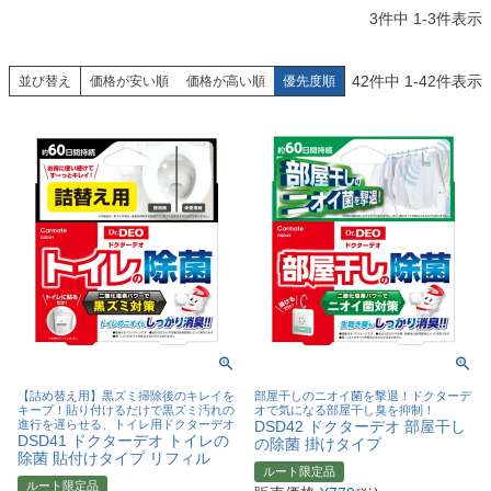
3
件中
1
-
3
件表示
42
件中
1
-
42
件表示
並び替え
価格が安い順
価格が高い順
優先度順
【詰め替え用】黒ズミ掃除後のキレイを
部屋干しのニオイ菌を撃退！ドクターデ
キープ！貼り付けるだけで黒ズミ汚れの
オで気になる部屋干し臭を抑制！
進行を遅らせる、トイレ用ドクターデオ
DSD42 ドクターデオ 部屋干し
DSD41 ドクターデオ トイレの
の除菌 掛けタイプ
除菌 貼付けタイプ リフィル
ルート限定品
ルート限定品