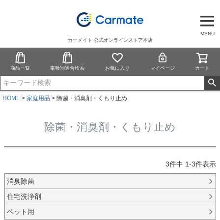
MENU
カーメイト 公式オンラインストア本店
商品一覧
車種別適合検索
お気に入り
マイページ
カート
HOME
家庭用品
除菌・消臭剤・くもり止め
除菌・消臭剤・くもり止め
3
件中
1
-
3
件表示
消臭除菌
住宅洗浄剤
ペット用