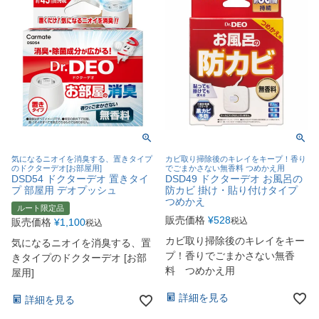
気になるニオイを消臭する、置きタイプ
カビ取り掃除後のキレイをキープ！香り
のドクターデオ[お部屋用]
でごまかさない無香料 つめかえ用
DSD54 ドクターデオ 置きタイ
DSD49 ドクターデオ お風呂の
プ 部屋用 デオプッシュ
防カビ 掛け・貼り付けタイプ
つめかえ
ルート限定品
販売価格
¥
528
税込
販売価格
¥
1,100
税込
カビ取り掃除後のキレイをキー
気になるニオイを消臭する、置
プ！香りでごまかさない無香
きタイプのドクターデオ [お部
料 つめかえ用
屋用]
詳細を見る
詳細を見る