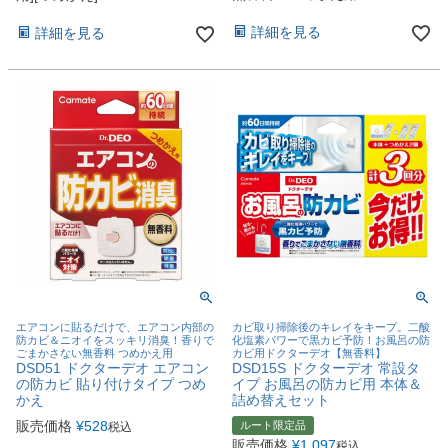
詳細を見る
詳細を見る
エアコンに貼るだけで、エアコン内部の
カビ取り掃除後のキレイをキープ。二酸
防カビ＆ニオイをスッキリ消臭！香りで
化塩素パワーで黒カビ予防！お風呂の防
ごまかさない無香料 つめかえ用
カビ用ドクターデオ【無香料】
DSD51 ドクターデオ エアコン
DSD15S ドクターデオ 常設タ
の防カビ 貼り付けタイプ つめ
イプ お風呂の防カビ用 本体＆
かえ
詰め替えセット
販売価格
¥
528
ルート限定品
税込
販売価格
¥
1,097
税込