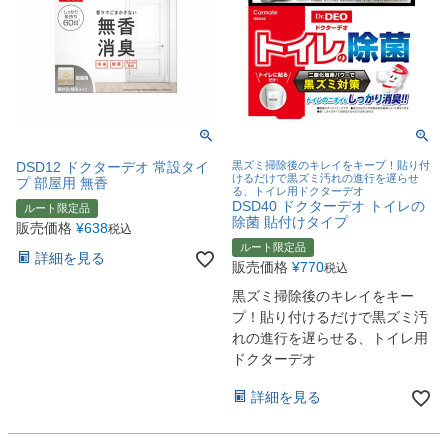
DSD12 ドクターデオ 常設タイ
黒ズミ掃除後のキレイをキープ！貼り付
けるだけで黒ズミ汚れの進行を遅らせ
プ 部屋用 無香
る、トイレ用ドクターデオ
DSD40 ドクターデオ トイレの
ルート限定品
除菌 貼付けタイプ
販売価格
¥
638
税込
ルート限定品
詳細を見る
販売価格
¥
770
税込
黒ズミ掃除後のキレイをキー
プ！貼り付けるだけで黒ズミ汚
れの進行を遅らせる、トイレ用
ドクターデオ
詳細を見る