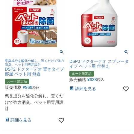
悪臭成分を酸化分解し、置くだけで強力
DSP3 ドクターデオ スプレータ
消臭。ペット用専用設計
イプ ペット用 付替え
DSP2 ドクターデオ 置きタイプ
部屋 ペット用 無香
ルート限定品
販売価格
¥
638
税込
ルート限定品
販売価格
¥
968
税込
詳細を見る
悪臭成分を酸化分解し、置くだ
けで強力消臭。ペット用専用設
計
詳細を見る