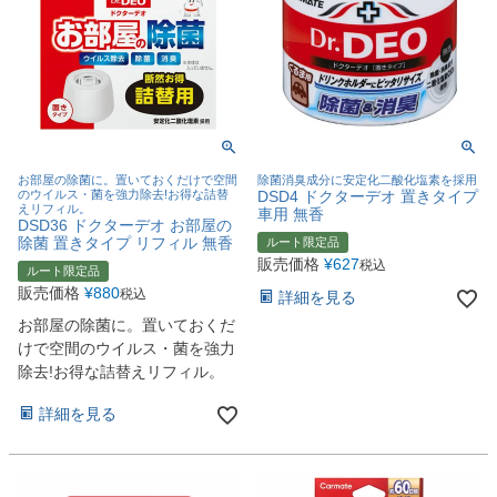
お部屋の除菌に。置いておくだけで空間
除菌消臭成分に安定化二酸化塩素を採用
のウイルス・菌を強力除去!お得な詰替
DSD4 ドクターデオ 置きタイプ
えリフィル。
車用 無香
DSD36 ドクターデオ お部屋の
除菌 置きタイプ リフィル 無香
ルート限定品
販売価格
¥
627
税込
ルート限定品
販売価格
¥
880
税込
詳細を見る
お部屋の除菌に。置いておくだ
けで空間のウイルス・菌を強力
除去!お得な詰替えリフィル。
詳細を見る