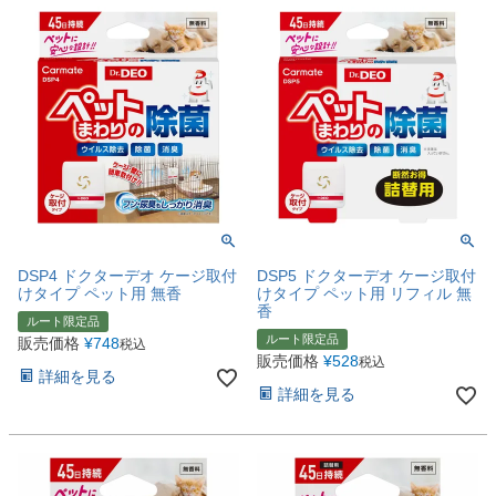
DSP4 ドクターデオ ケージ取付
DSP5 ドクターデオ ケージ取付
けタイプ ペット用 無香
けタイプ ペット用 リフィル 無
香
ルート限定品
ルート限定品
販売価格
¥
748
税込
販売価格
¥
528
税込
詳細を見る
詳細を見る