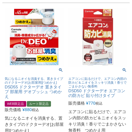
気になるニオイを消臭する、置きタイプ
エアコンに貼るだけで、エアコン内部の
のドクターデオ[お部屋用][つめかえ]
防カビ＆ニオイをスッキリ消臭！香りで
DSD55 ドクターデオ 置きタイ
ごまかさない無香料
DSD50 ドクターデオ エアコン
プ 部屋用 デオプッシュ つめか
の防カビ 貼り付けタイプ
え
販売価格
¥
770
税込
WEB限定品
ルート限定品
販売価格
¥
880
税込
エアコンに貼るだけで、エアコ
ン内部の防カビ＆ニオイをスッ
気になるニオイを消臭する、置
キリ消臭！香りでごまかさない
きタイプのドクターデオ[お部屋
無香料 つめかえ用
用][つめかえ]