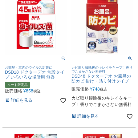
お部屋・車内のウイルス対策に
カビ取り掃除後のキレイをキープ！香り
DSD18 ドクターデオ 常設タイ
でごまかさない無香料
DSD48 ドクターデオ お風呂の
プ いろいろな場所用 無香
防カビ 掛け・貼り付けタイプ
ルート限定品
販売価格
¥
748
税込
販売価格
¥
858
税込
カビ取り掃除後のキレイをキー
詳細を見る
プ！香りでごまかさない無香料
詳細を見る