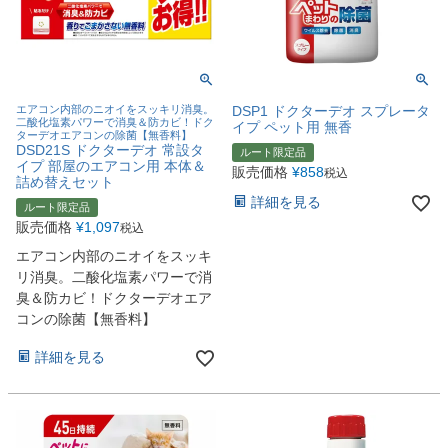
エアコン内部のニオイをスッキリ消臭。
DSP1 ドクターデオ スプレータ
二酸化塩素パワーで消臭＆防カビ！ドク
イプ ペット用 無香
ターデオエアコンの除菌【無香料】
DSD21S ドクターデオ 常設タ
ルート限定品
イプ 部屋のエアコン用 本体＆
販売価格
¥
858
税込
詰め替えセット
詳細を見る
ルート限定品
販売価格
¥
1,097
税込
エアコン内部のニオイをスッキ
リ消臭。二酸化塩素パワーで消
臭＆防カビ！ドクターデオエア
コンの除菌【無香料】
詳細を見る