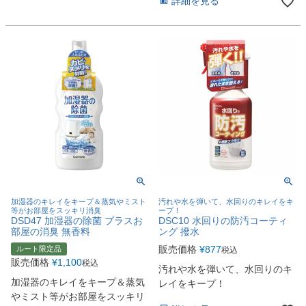
詳細を見る
加湿器のキレイをキープ＆蒸気やミスト
汚れや水を弾いて、水回りのキレイをキ
等がお部屋をスッキリ消臭
ープ！
DSD47 加湿器の除菌 プラスお
DSC10 水回りの防汚コーティ
部屋の消臭 無香料
ング 撥水
販売価格
¥
877
ルート限定品
税込
販売価格
¥
1,100
税込
汚れや水を弾いて、水回りのキ
加湿器のキレイをキープ＆蒸気
レイをキープ！
やミスト等がお部屋をスッキリ