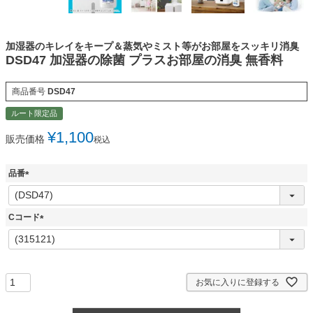
加湿器のキレイをキープ＆蒸気やミスト等がお部屋をスッキリ消臭
DSD47 加湿器の除菌 プラスお部屋の消臭 無香料
商品番号
DSD47
ルート限定品
¥
1,100
販売価格
税込
品番
(
必
須
Cコード
)
(
必
須
)
お気に入りに登録する