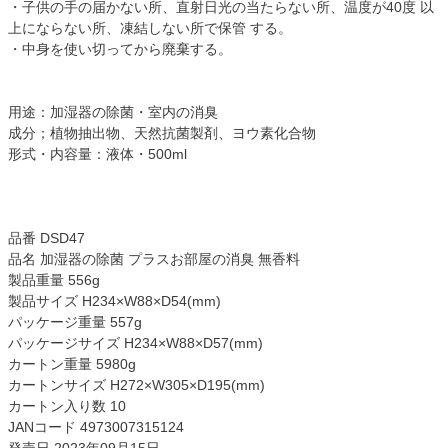
・子供の手の届かない所、直射日光の当たらない所、温度が40度 以
上にならない所、凍結しない所で保管 する。
・中身を使い切ってから廃棄する。
用途：加湿器の除菌・室内の消臭
成分；植物抽出物、天然抗菌製剤、ヨウ素化合物
形式・内容量：液体・500ml
品番 DSD47
品名 加湿器の除菌 プラスお部屋の消臭 無香料
製品重量 556g
製品サイズ H234×W88×D54(mm)
パッケージ重量 557g
パッケージサイズ H234×W88×D57(mm)
カートン重量 5980g
カートンサイズ H272×W305×D195(mm)
カートン入り数 10
JANコード 4973007315124