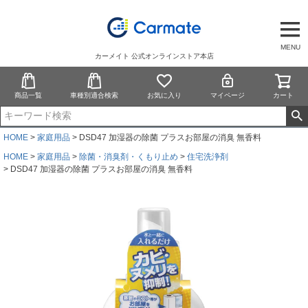
MENU
カーメイト 公式オンラインストア本店
商品一覧
車種別適合検索
お気に入り
マイページ
カート
HOME
家庭用品
DSD47 加湿器の除菌 プラスお部屋の消臭 無香料
HOME
家庭用品
除菌・消臭剤・くもり止め
住宅洗浄剤
DSD47 加湿器の除菌 プラスお部屋の消臭 無香料