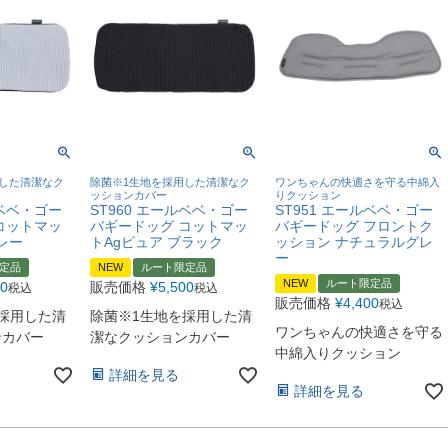
した清潔なク
除菌※1生地を採用した清潔なク
ワンちゃんの快適さを守る中綿入
ッションカバー
りクッション
ルベベ・ゴー
ST960 エールベベ・ゴー
ST951 エールベベ・ゴー
コットマッ
バギードッグ コットマッ
バギードッグ フロントク
レー
トAgピュア ブラック
ッション ナチュラルグレ
ー
定品
NEW
ルート限定品
NEW
ルート限定品
00
販売価格
¥
5,500
税込
税込
販売価格
¥
4,400
税込
採用した清
除菌※1生地を採用した清
ワンちゃんの快適さを守る
ンカバー
潔なクッションカバー
中綿入りクッション
詳細を見る
詳細を見る