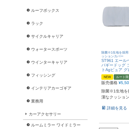
ルーフボックス
ラック
サイクルキャリア
ウォータースポーツ
除菌※1生地を採用
ッションカバー
ST961 エー
ウインターキャリア
バギードッグ 
トAgピュア グ
フィッシング
NEW
ルート限
販売価格
¥
5,5
インテリアカーゴギア
除菌※1生地を
潔なクッショ
業務用
詳細を見る
カーアクセサリー
ルームミラー ワイドミラー