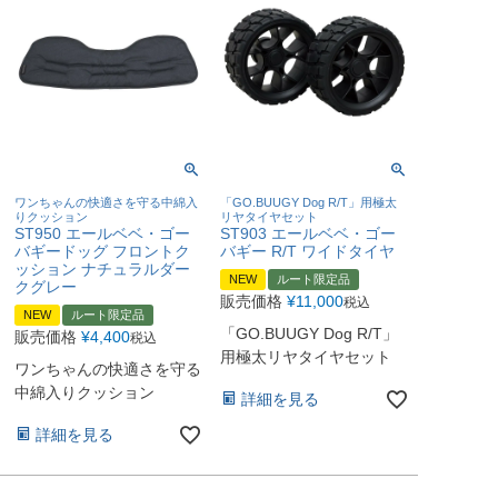
ワンちゃんの快適さを守る中綿入
「GO.BUUGY Dog R/T」用極太
りクッション
リヤタイヤセット
ST950 エールベベ・ゴー
ST903 エールベベ・ゴー
バギードッグ フロントク
バギー R/T ワイドタイヤ
ッション ナチュラルダー
NEW
ルート限定品
クグレー
販売価格
¥
11,000
税込
NEW
ルート限定品
「GO.BUUGY Dog R/T」
販売価格
¥
4,400
税込
用極太リヤタイヤセット
ワンちゃんの快適さを守る
中綿入りクッション
詳細を見る
詳細を見る