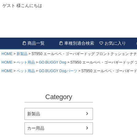
ゲスト 様こんにちは
商品一覧
車種別適合検索
お気に入り
HOME
新製品
ST950 エールベベ・ゴーバギードッグ フロントクッション 
HOME
ペット用品
GO.BUGGY Dog
ST950 エールベベ・ゴーバギードッグ
HOME
ペット用品
GO.BUGGY Dogパーツ
ST950 エールベベ・ゴーバギ
Category
新製品
カー用品