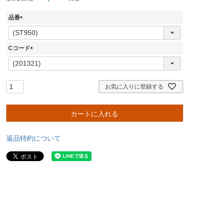
品番
(
必
須
Cコード
)
(
必
須
)
お気に入りに登録する
カートに入れる
返品特約について