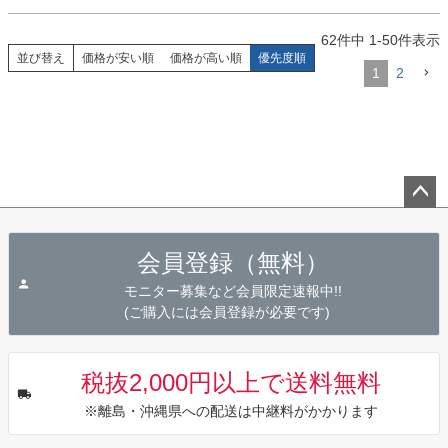
62
件中
1
-
50
件表示
並び替え
価格が安い順
価格が高い順
優先度順
1
2
ペー
ジト
会員登録（無料）
ップ
へ
モニター募集など会員限定速報中!!
(ご購入には会員登録が必要です)
税抜2,000円以上で送料無料
※離島・沖縄県への配送は中継料がかかります