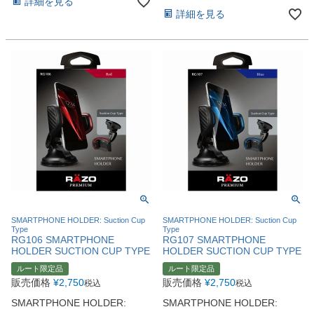
詳細を見る
詳細を見る
SMARTPHONE HOLDER: Suction Cup
SMARTPHONE HOLDER: Suction Cup
Type
Type
RG106 SMARTPHONE
RG107 SMARTPHONE
HOLDER SUCTION CUP TYPE
HOLDER SUCTION CUP TYPE
ルート限定品
ルート限定品
販売価格
¥
2,750
販売価格
¥
2,750
税込
税込
SMARTPHONE HOLDER:
SMARTPHONE HOLDER: