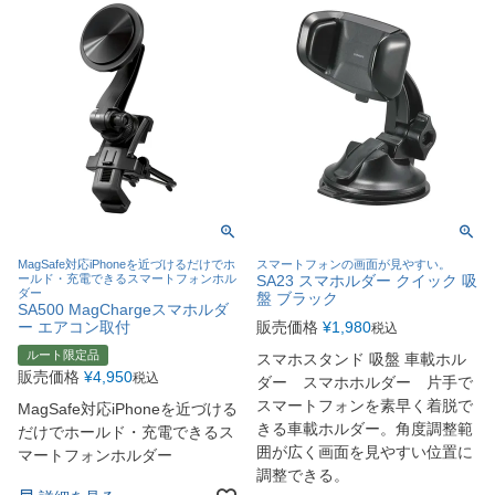
MagSafe対応iPhoneを近づけるだけでホ
スマートフォンの画面が見やすい。
ールド・充電できるスマートフォンホル
SA23 スマホルダー クイック 吸
ダー
盤 ブラック
SA500 MagChargeスマホルダ
ー エアコン取付
販売価格
¥
1,980
税込
ルート限定品
スマホスタンド 吸盤 車載ホル
販売価格
¥
4,950
税込
ダー スマホホルダー 片手で
スマートフォンを素早く着脱で
MagSafe対応iPhoneを近づける
きる車載ホルダー。角度調整範
だけでホールド・充電できるス
囲が広く画面を見やすい位置に
マートフォンホルダー
調整できる。