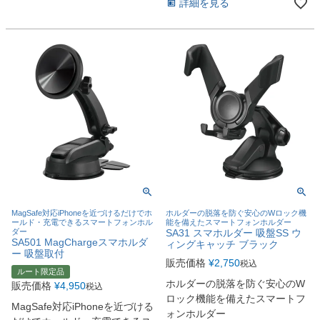
詳細を見る
MagSafe対応iPhoneを近づけるだけでホ
ホルダーの脱落を防ぐ安心のWロック機
ールド・充電できるスマートフォンホル
能を備えたスマートフォンホルダー
ダー
SA31 スマホルダー 吸盤SS ウ
SA501 MagChargeスマホルダ
ィングキャッチ ブラック
ー 吸盤取付
販売価格
¥
2,750
税込
ルート限定品
ホルダーの脱落を防ぐ安心のW
販売価格
¥
4,950
税込
ロック機能を備えたスマートフ
MagSafe対応iPhoneを近づける
ォンホルダー