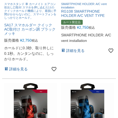
スマホスタンド 車 カーメイト エアコン
SMARTPHONE HOLDER: A/C vent
吹出し口取付 スマホを押し込むだけの
installation
クイックホールド機構により、着脱に手
RG108 SMARTPHONE
間がかからないのに、スマートフォンを
HOLDER A/C VENT TYPE
しっかりとホールド。
ルート限定品
SA17 スマホルダー クイック
販売価格
¥
2,750
税込
AC取付け カーボン調 ブラック
メッキ
SMARTPHONE HOLDER: A/C
販売価格
¥
2,750
vent installation
税込
ホールドに0.3秒、取り外しに
詳細を見る
0.1秒。カンタンなのに、しっ
かりホールド。
詳細を見る