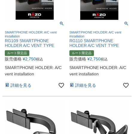
SMARTPHONE HOLDER: A/C vent
SMARTPHONE HOLDER: A/C vent
installation
installation
RG109 SMARTPHONE
RG110 SMARTPHONE
HOLDER A/C VENT TYPE
HOLDER A/C VENT TYPE
ルート限定品
ルート限定品
販売価格
¥
2,750
販売価格
¥
2,750
税込
税込
SMARTPHONE HOLDER: A/C
SMARTPHONE HOLDER: A/C
vent installation
vent installation
詳細を見る
詳細を見る