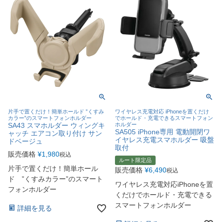
片手で置くだけ！簡単ホールド ”くすみ
ワイヤレス充電対応 iPhoneを置くだけ
カラー”のスマートフォンホルダー
でホールド・充電できるスマートフォン
SA43 スマホルダー ウィングキ
ホルダー
SA505 iPhone専用 電動開閉ワ
ャッチ エアコン取り付け サン
イヤレス充電スマホルダー 吸盤
ドベージュ
取付
販売価格
¥
1,980
税込
ルート限定品
片手で置くだけ！簡単ホール
販売価格
¥
6,490
税込
ド ”くすみカラー”のスマート
ワイヤレス充電対応iPhoneを置
フォンホルダー
くだけでホールド・充電できる
スマートフォンホルダー
詳細を見る