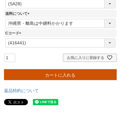
(
必
須
送料について
)
(
必
須
Cコード
)
(
必
須
)
お気に入りに登録する
カートに入れる
返品特約について