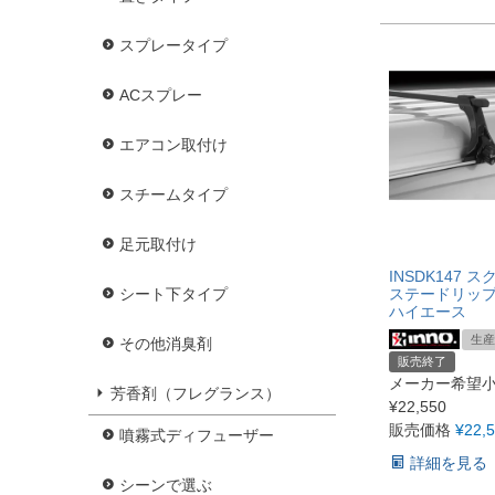
スプレータイプ
ACスプレー
エアコン取付け
スチームタイプ
足元取付け
INSDK147 
シート下タイプ
ステードリッ
ハイエース
生産
その他消臭剤
販売終了
メーカー希望
芳香剤（フレグランス）
¥
22,550
販売価格
¥
22,
噴霧式ディフューザー
詳細を見る
シーンで選ぶ