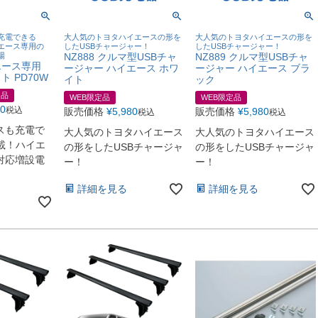
充電できる
大人気のトヨタハイエースの形を
大人気のトヨタハイエースの形を
イエース専用の
したUSBチャージャー！
したUSBチャージャー！
場
NZ888 クルマ型USBチャ
NZ889 クルマ型USBチャ
イエース専用
ージャー ハイエース ホワ
ージャー ハイエース ブラ
 PD70W
イト
ック
定品
WEB限定品
WEB限定品
80
税込
販売価格
¥
5,980
販売価格
¥
5,980
税込
税込
スも充電で
大人気のトヨタハイエース
大人気のトヨタハイエース
搭載！ハイエ
の形をしたUSBチャージャ
の形をしたUSBチャージャ
対応増設電
ー！
ー！
詳細を見る
詳細を見る