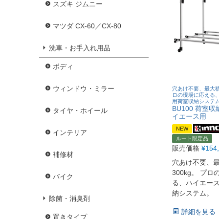
スズキ ジムニー
マツダ CX-60／CX-80
洗車・お手入れ用品
ボディ
ウィンドウ・ミラー
穴あけ不要、最大積載
ロの現場に応える
用荷室収納システ
BU100 荷室
タイヤ・ホイール
イエース用
NEW
インテリア
ルート限定品
販売価格
¥
154
補修材
穴あけ不要、
300kg。 プ
バイク
る、ハイエー
納システム。
除菌・消臭剤
詳細を見る
置きタイプ