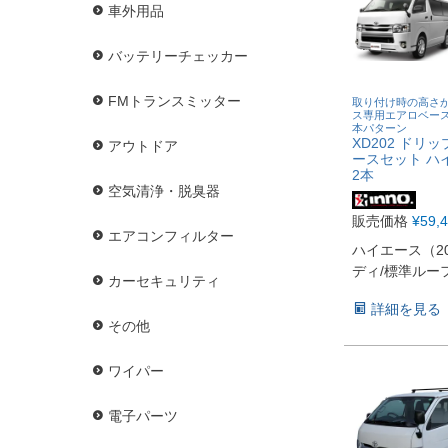
車外用品
バッテリーチェッカー
FMトランスミッター
取り付け時の高さ
ス専用エアロベース
本パターン
XD202 ドリ
アウトドア
ースセット ハ
2本
空気清浄・脱臭器
販売価格
¥
59,
エアコンフィルター
ハイエース（20
ディ/標準ルー
カーセキュリティ
詳細を見る
その他
ワイパー
電子パーツ