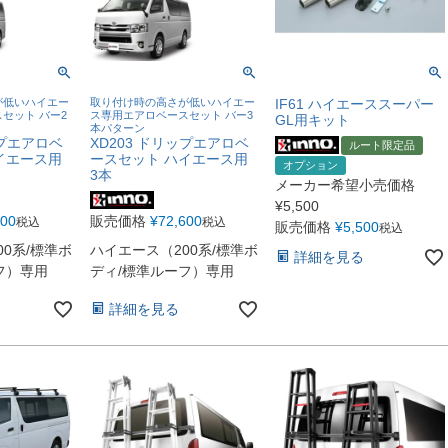
が低いハイエー
取り付け時の高さが低いハイエー
IF61 ハイエーススーパー
セット バー2
ス専用エアロベースセット バー3
GL用キット
本パターン
ップエアロベ
XD203 ドリップエアロベ
ルート限定品
イエース用
ースセット ハイエース用
オプション
3本
メーカー希望小売価格
¥
5,500
400
販売価格
¥
72,600
税込
税込
販売価格
¥
5,500
税込
0系/標準ボ
ハイエース（200系/標準ボ
詳細を見る
フ）専用
ディ/標準ルーフ）専用
詳細を見る