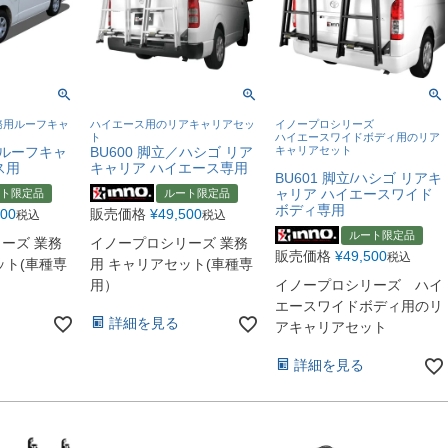
務用ルーフキャ
ハイエース用のリアキャリアセッ
イノープロシリーズ
ト
ハイエースワイドボディ用のリア
用 ルーフキャ
BU600 脚立／ハシゴ リア
キャリアセット
ス用
キャリア ハイエース専用
BU601 脚立/ハシゴ リアキ
ャリア ハイエースワイド
ト限定品
ルート限定品
ボディ専用
000
販売価格
¥
49,500
税込
税込
ルート限定品
ーズ 業務
イノープロシリーズ 業務
販売価格
¥
49,500
税込
ット(車種専
用 キャリアセット(車種専
用）
イノープロシリーズ ハイ
エースワイドボディ用のリ
詳細を見る
アキャリアセット
詳細を見る