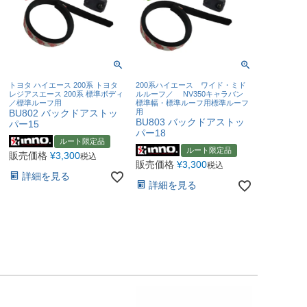
トヨタ ハイエース 200系 トヨタ
200系ハイエース ワイド・ミド
レジアスエース 200系 標準ボディ
ルルーフ／ NV350キャラバン
／標準ルーフ用
標準幅・標準ルーフ用標準ルーフ
BU802 バックドアストッ
用
BU803 バックドアストッ
パー15
パー18
ルート限定品
ルート限定品
販売価格
¥
3,300
税込
販売価格
¥
3,300
税込
詳細を見る
詳細を見る