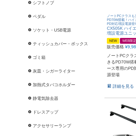
シフトノブ
ノートPCクラスも
ペダル
PD70W搭載！ハ
PD対応増設電源登
CX505K ハ
ソケット・USB電源
増設電源ユニット
NEW
WEB限
ティッシュカバー・ボックス
販売価格
¥
9,9
ノートPCクラ
ゴミ箱
きるPD70W
ース専用のPD
灰皿・シガーライター
源登場
加熱式タバコホルダー
詳細を見る
静電気除去器
ドレスアップ
アクセサリーランプ