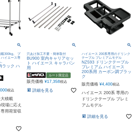
300kg。 プ
穴あけ加工不要・簡単取付
ハイエース 200系専用のドリンク
、ハイエース専
BU900 室内キャリアセッ
テーブル プレミアムモデル
ム。
NZ593 ドリンクテーブル
ト ハイエース キャラバン
収納ラック ハ
プレミアム ハイエース
用
200系用 カーボン調ブラッ
ルート限定品
ク
販売価格
¥
17,358
税込
販売価格
¥
4,400
税込
,000
詳細を見る
税込
ハイエース 200系 専用の
最大積載
ドリンクテーブル プレミ
ロの現場に応え
アムモデル
ス専用荷室収
詳細を見る