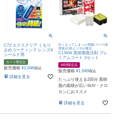
C72 エクスクリア くもり
白くなってしまった樹脂パーツ(未
塗装)の色とツヤが復活
止めコーティング レンズ&
C136W 黒樹脂復活剤 プレ
シールド用
ミアムコート 2セット
ルート限定品
WEB限定品
販売価格
¥
1,046
税込
販売価格
¥
1,580
税込
詳細を見る
たっぷり使える2回分 黒樹
脂の面積が広いSUV・クロ
カンにおススメ
詳細を見る