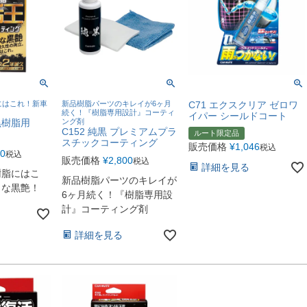
にはこれ！新車
新品樹脂パーツのキレイが6ヶ月
C71 エクスクリア ゼロワ
続く！『樹脂専用設計』コーティ
イパー シールドコート
 黒樹脂用
ング剤
C152 純黒 プレミアムプラ
ルート限定品
スチックコーティング
販売価格
¥
1,046
税込
80
税込
販売価格
¥
2,800
税込
詳細を見る
樹脂にはこ
新品樹脂パーツのキレイが
うな黒艶！
6ヶ月続く！『樹脂専用設
計』コーティング剤
詳細を見る