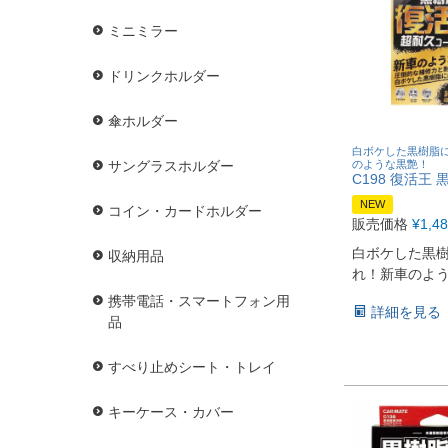
ミニミラー
ドリンクホルダー
傘ホルダー
白ボケした黒樹脂
のような黒艶！
サングラスホルダー
C198 復活王
NEW
コイン・カードホルダー
販売価格
¥
1,4
白ボケした黒
収納用品
れ！新車のよ
携帯電話・スマートフォン用
詳細を見る
品
すべり止めシート・トレイ
キーケース・カバー