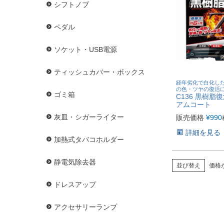
シフトノブ
ペダル
ソケット・USB電源
ティッシュカバー・ボックス
経年劣化で白化し
の色・ツヤの復活
ゴミ箱
C136 黒樹脂
アムコート
灰皿・シガーライター
販売価格
¥
990
詳細を見る
加熱式タバコホルダー
静電気除去器
並び替え
価格
ドレスアップ
アクセサリーランプ