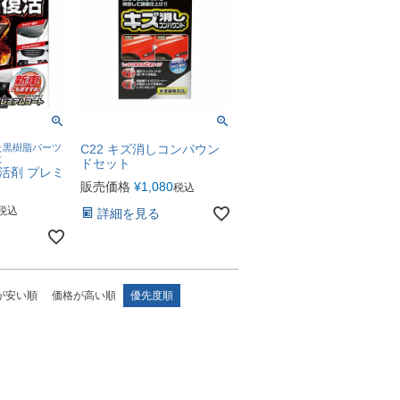
た黒樹脂パーツ
C22 キズ消しコンパウン
に
ドセット
復活剤 プレミ
販売価格
¥
1,080
税込
税込
詳細を見る
が安い順
価格が高い順
優先度順