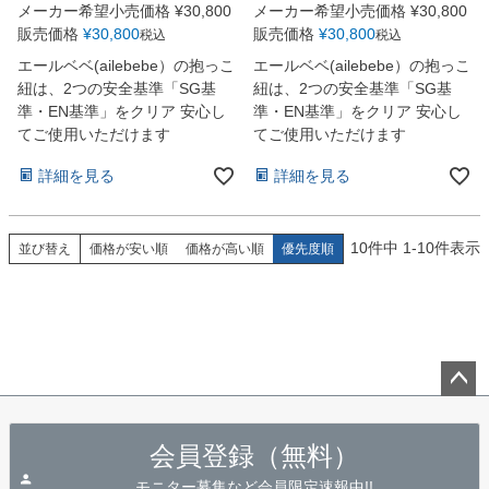
メーカー希望小売価格
¥
30,800
メーカー希望小売価格
¥
30,800
販売価格
¥
30,800
販売価格
¥
30,800
税込
税込
エールベベ(ailebebe）の抱っこ
エールベベ(ailebebe）の抱っこ
紐は、2つの安全基準「SG基
紐は、2つの安全基準「SG基
準・EN基準」をクリア 安心し
準・EN基準」をクリア 安心し
てご使用いただけます
てご使用いただけます
詳細を見る
詳細を見る
10
件中
1
-
10
件表示
並び替え
価格が安い順
価格が高い順
優先度順
ペー
ジト
会員登録（無料）
ップ
へ
モニター募集など会員限定速報中!!