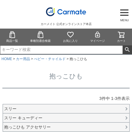
MENU
カーメイト 公式オンラインストア本店
商品一覧
車種別適合検索
お気に入り
マイページ
カート
HOME
カー用品
べビー・チャイルド
抱っこひも
抱っこひも
3
件中
1
-
3
件表示
スリー
スリー キューディー
抱っこひも アクセサリー