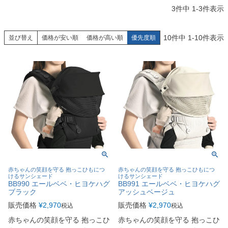
3
件中
1
-
3
件表示
10
件中
1
-
10
件表示
並び替え
価格が安い順
価格が高い順
優先度順
赤ちゃんの笑顔を守る 抱っこひもにつ
赤ちゃんの笑顔を守る 抱っこひもにつ
けるサンシェード
けるサンシェード
BB990 エールベベ・ヒヨケハグ
BB991 エールベベ・ヒヨケハグ
ブラック
アッシュベージュ
販売価格
¥
2,970
販売価格
¥
2,970
税込
税込
赤ちゃんの笑顔を守る 抱っこひ
赤ちゃんの笑顔を守る 抱っこひ