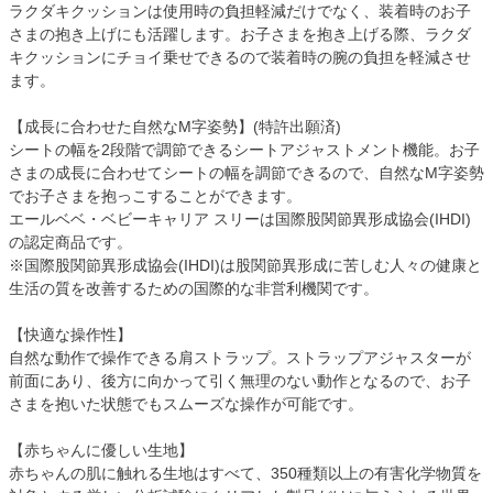
ラクダキクッションは使用時の負担軽減だけでなく、装着時のお子
さまの抱き上げにも活躍します。お子さまを抱き上げる際、ラクダ
キクッションにチョイ乗せできるので装着時の腕の負担を軽減させ
ます。
【成長に合わせた自然なM字姿勢】(特許出願済)
シートの幅を2段階で調節できるシートアジャストメント機能。お子
さまの成長に合わせてシートの幅を調節できるので、自然なM字姿勢
でお子さまを抱っこすることができます。
エールベベ・ベビーキャリア スリーは国際股関節異形成協会(IHDI)
の認定商品です。
※国際股関節異形成協会(IHDI)は股関節異形成に苦しむ人々の健康と
生活の質を改善するための国際的な非営利機関です。
【快適な操作性】
自然な動作で操作できる肩ストラップ。ストラップアジャスターが
前面にあり、後方に向かって引く無理のない動作となるので、お子
さまを抱いた状態でもスムーズな操作が可能です。
【赤ちゃんに優しい生地】
赤ちゃんの肌に触れる生地はすべて、350種類以上の有害化学物質を