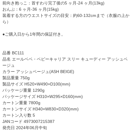
前向き抱っこ：首すわり完了後の5 ヶ月-24 ヶ月(13kg)
おんぶ：6 ヶ月-36 ヶ月(15kg)
装着する方のウエストサイズの目安：約60-132cmまで（衣服の上か
ら）
●ご購入日から1年間の保証付き。
品番 BC111
品名 エールベベ・ベビーキャリア スリー キューディー アッシュベ
ージュ
カラー アッシュベージュ(ASH BEIGE)
製品重量 750g
製品サイズ H520×W490×D100(mm)
パッケージ重量 1290g
パッケージサイズ H310×W295×D160(mm)
カートン重量 7800g
カートンサイズ H340×W830×D320(mm)
カートン入り数 5
JANコード 4973007215387
発売日 2024年06月中旬