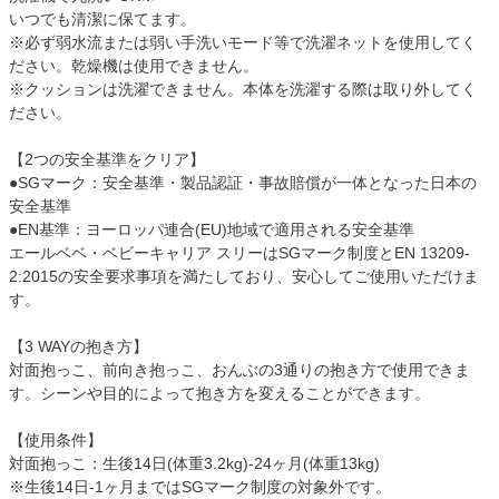
いつでも清潔に保てます。
※必ず弱水流または弱い手洗いモード等で洗濯ネットを使用してく
ださい。乾燥機は使用できません。
※クッションは洗濯できません。本体を洗濯する際は取り外してく
ださい。
【2つの安全基準をクリア】
●SGマーク：安全基準・製品認証・事故賠償が一体となった日本の
安全基準
●EN基準：ヨーロッパ連合(EU)地域で適用される安全基準
エールベベ・ベビーキャリア スリーはSGマーク制度とEN 13209-
2:2015の安全要求事項を満たしており、安心してご使用いただけま
す。
【3 WAYの抱き方】
対面抱っこ、前向き抱っこ、おんぶの3通りの抱き方で使用できま
す。シーンや目的によって抱き方を変えることができます。
【使用条件】
対面抱っこ：生後14日(体重3.2kg)-24ヶ月(体重13kg)
※生後14日-1ヶ月まではSGマーク制度の対象外です。