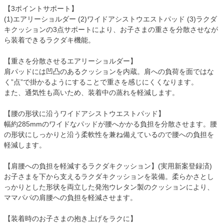
【3ポイントサポート】
(1)エアリーショルダー (2)ワイドアシストウエストパッド (3)ラクダ
キクッションの3点サポートにより、お子さまの重さを分散させなが
ら装着できるラクダキ機能。
【重さを分散させるエアリーショルダー】
肩パッドには凹凸のあるクッションを内蔵。肩への負荷を面ではな
く”点”で掛かるようにすることで重さを感じにくくなります。
また、通気性も高いため、装着中の蒸れを軽減します。
【腰の形状に沿うワイドアシストウエストパッド】
幅約285mmのワイドなパッドが腰へかかる負担を分散させます。腰
の形状にしっかりと沿う柔軟性を兼ね備えているので腰への負担を
軽減します。
【肩腰への負担を軽減するラクダキクッション】(実用新案登録済)
お子さまを下から支えるラクダキクッションを装備。柔らかさとし
っかりとした形状を両立した発泡ウレタン製のクッションにより、
ママパパの肩腰への負担を軽減させます。
【装着時のお子さまの抱き上げをラクに】