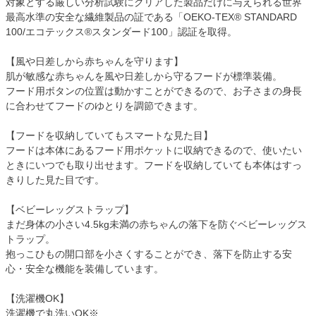
対象とする厳しい分析試験にクリアした製品だけに与えられる世界
最高水準の安全な繊維製品の証である「OEKO-TEX® STANDARD
100/エコテックス®スタンダード100」認証を取得。
【風や日差しから赤ちゃんを守ります】
肌が敏感な赤ちゃんを風や日差しから守るフードが標準装備。
フード用ボタンの位置は動かすことができるので、お子さまの身長
に合わせてフードのゆとりを調節できます。
【フードを収納していてもスマートな見た目】
フードは本体にあるフード用ポケットに収納できるので、使いたい
ときにいつでも取り出せます。フードを収納していても本体はすっ
きりした見た目です。
【ベビーレッグストラップ】
まだ身体の小さい4.5kg未満の赤ちゃんの落下を防ぐベビーレッグス
トラップ。
抱っこひもの開口部を小さくすることができ、落下を防止する安
心・安全な機能を装備しています。
【洗濯機OK】
洗濯機で丸洗いOK※