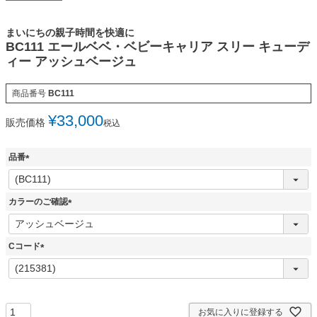
まいにちの親子時間を快適に
BC111 エールベベ・ベビーキャリア スリー キューデ
ィー アッシュベージュ
商品番号
BC111
¥
33,000
販売価格
税込
品番
(
必
須
カラーのご確認
)
(
必
須
Cコード
)
(
必
須
)
お気に入りに登録する