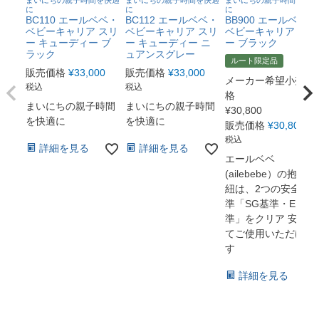
まいにちの親子時間を快適
まいにちの親子時間を快適
まいにちの親子時間を快適
に
に
に
BC110 エールベベ・
BC112 エールベベ・
BB900 エールベベ・
ベビーキャリア スリ
ベビーキャリア スリ
ベビーキャリア スリ
ー キューディー ブ
ー キューディー ニ
ー ブラック
ラック
ュアンスグレー
ルート限定品
販売価格
¥
33,000
販売価格
¥
33,000
メーカー希望小売価
税込
税込
格
まいにちの親子時間
まいにちの親子時間
¥
30,800
を快適に
を快適に
販売価格
¥
30,800
税込
詳細を見る
詳細を見る
エールベベ
(ailebebe）の抱っこ
紐は、2つの安全基
準「SG基準・EN基
準」をクリア 安心し
てご使用いただけま
す
詳細を見る