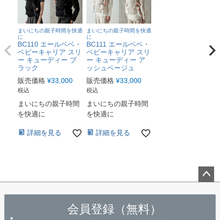
まいにちの親子時間を快適
まいにちの親子時間を快適
に
に
BC110 エールベベ・
BC111 エールベベ・
ベビーキャリア スリ
ベビーキャリア スリ
ー キューディー ブ
ー キューディー ア
ラック
ッシュベージュ
販売価格
¥
33,000
販売価格
¥
33,000
税込
税込
まいにちの親子時間
まいにちの親子時間
を快適に
を快適に
詳細を見る
詳細を見る
ペー
ジト
会員登録（無料）
ップ
へ