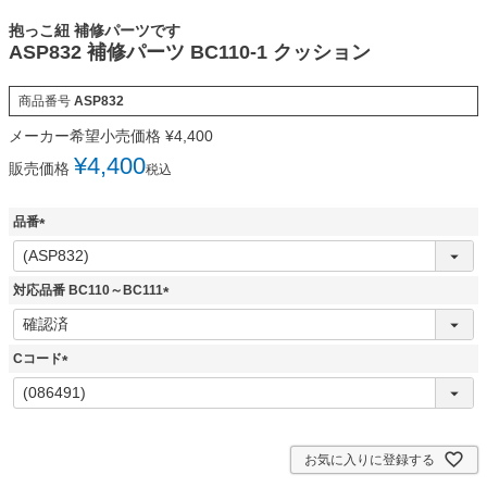
抱っこ紐 補修パーツです
ASP832 補修パーツ BC110-1 クッション
商品番号
ASP832
メーカー希望小売価格
¥
4,400
¥
4,400
販売価格
税込
品番
(
必
須
対応品番 BC110～BC111
)
(
必
須
Cコード
)
(
必
須
)
お気に入りに登録する