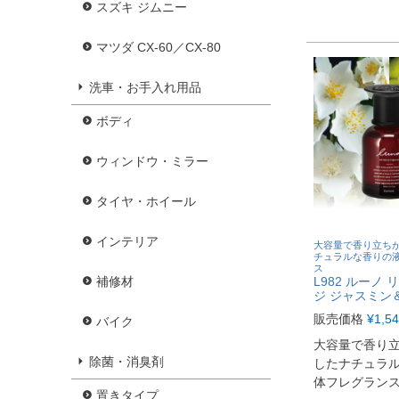
スズキ ジムニー
マツダ CX-60／CX-80
洗車・お手入れ用品
ボディ
ウィンドウ・ミラー
タイヤ・ホイール
インテリア
大容量で香り立ち
チュラルな香りの
ス
L982 ルーノ
補修材
ジ ジャスミン
販売価格
¥
1,5
バイク
大容量で香り
除菌・消臭剤
したナチュラ
体フレグラン
置きタイプ