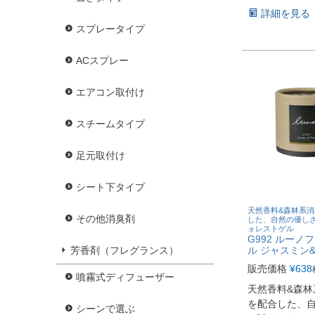
詳細を見る
スプレータイプ
ACスプレー
エアコン取付け
スチームタイプ
足元取付け
シート下タイプ
天然香料&森林系
その他消臭剤
した、自然の優し
ォレストゲル
G992 ルーノ
ル ジャスミン
芳香剤（フレグランス）
販売価格
¥
638
噴霧式ディフューザー
天然香料&森林
を配合した、
シーンで選ぶ