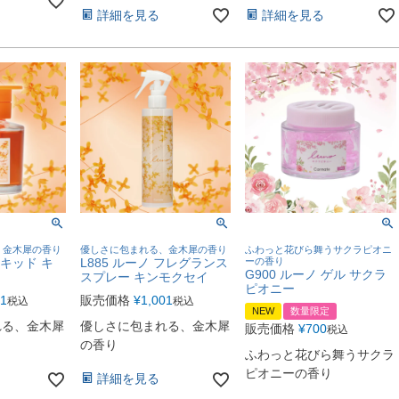
詳細を見る
詳細を見る
、金木犀の香り
優しさに包まれる、金木犀の香り
ふわっと花びら舞うサクラピオニ
リキッド キ
L885 ルーノ フレグランス
ーの香り
G900 ルーノ ゲル サクラ
スプレー キンモクセイ
ピオニー
01
販売価格
¥
1,001
税込
税込
NEW
数量限定
れる、金木犀
優しさに包まれる、金木犀
販売価格
¥
700
税込
の香り
ふわっと花びら舞うサクラ
ピオニーの香り
詳細を見る