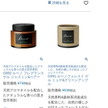
詳細を見る
天然アロマオイルを配合したナチ
天然香料&森林系消臭成分を配合
ュラルな香りの置き型芳香剤
した、自然の優しさが詰まったフ
G892 ルーノ フレグランス
ォレストゲル
G991 ルーノフォレスト ゲ
ゲル ジャスミン&ペアー
ル ミュゲ&グリーンアップ
販売価格
¥
748
税込
ル
天然アロマオイルを配合し
販売価格
¥
638
税込
たナチュラルな香りの置き
天然香料&森林系消臭成分
型芳香剤
を配合した、自然の優しさ
が詰まったフォレストゲル