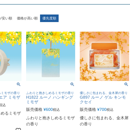
が安い順
価格が高い順
優先度順
るミモザの香り
ふわりと抱きしめるミモザの香り
優しさに包まれる、金木犀の香り
 エア ミモザ
H1822 ルーノ ハンギング
G897 ルーノ ゲル キンモ
ミモザ
クセイ
税込
販売価格
¥
600
販売価格
¥
700
税込
税込
しめるミモザ
ふわりと抱きしめるミモザ
優しさに包まれる、金木犀
の香り
の香り