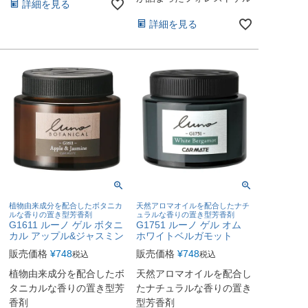
詳細を見る
詳細を見る
植物由来成分を配合したボタニカ
天然アロマオイルを配合したナチ
ルな香りの置き型芳香剤
ュラルな香りの置き型芳香剤
G1611 ルーノ ゲル ボタニ
G1751 ルーノ ゲル オム
カル アップル&ジャスミン
ホワイトベルガモット
販売価格
¥
748
販売価格
¥
748
税込
税込
植物由来成分を配合したボ
天然アロマオイルを配合し
タニカルな香りの置き型芳
たナチュラルな香りの置き
香剤
型芳香剤