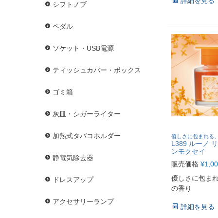
詳細を見る
シフトノブ
ペダル
ソケット・USB電源
ティッシュカバー・ボックス
ゴミ箱
灰皿・シガーライター
加熱式タバコホルダー
優しさに包まれる
L389 ルーノ 
ンモクセイ
静電気除去器
販売価格
¥
1,0
優しさに包ま
ドレスアップ
の香り
アクセサリーランプ
詳細を見る