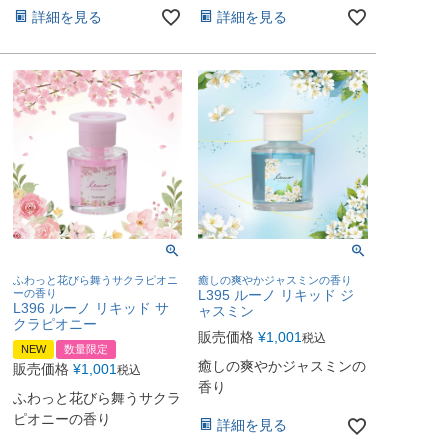
詳細を見る
詳細を見る
ふわっと花びら舞うサクラピオニ
癒しの爽やかジャスミンの香り
ーの香り
L395 ルーノ リキッド ジ
L396 ルーノ リキッド サ
ャスミン
クラピオニー
販売価格
¥
1,001
税込
NEW
数量限定
癒しの爽やかジャスミンの
販売価格
¥
1,001
税込
香り
ふわっと花びら舞うサクラ
ピオニーの香り
詳細を見る