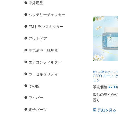
車外用品
バッテリーチェッカー
FMトランスミッター
アウトドア
空気清浄・脱臭器
エアコンフィルター
癒しの爽やかジャ
カーセキュリティ
G899 ルーノ 
ミン
その他
販売価格
¥
700
癒しの爽やか
ワイパー
香り
電子パーツ
詳細を見る