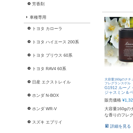
芳香剤
車種専用
トヨタ カローラ
トヨタ ハイエース 200系
トヨタ プリウス 60系
トヨタ RAV4 60系
大容量160gのナ
日産 エクストレイル
フレグランスゲル
G1912 ルー
ジャスミン＆
ホンダ N-BOX
販売価格
¥
1,3
ホンダ WR-V
大容量160g
な香りのフレ
スズキ エブリイ
詳細を見る