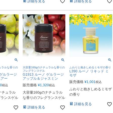
詳細を見る
詳細を見る
チュラルな香りの
大容量160gのナチュラルな香りの
ふわりと抱きしめるミモザの香り
フレグランスゲル
L390 ルーノ リキッド ミ
ノ ゲルラージ
G1913 ルーノ ゲルラージ
モザ
ペアー
アップル＆ジャスミン
販売価格
¥
1,001
税込
20
販売価格
¥
1,320
税込
税込
ふわりと抱きしめるミモザ
のナチュラル
大容量160gのナチュラル
の香り
グランスゲル
な香りのフレグランスゲル
詳細を見る
詳細を見る