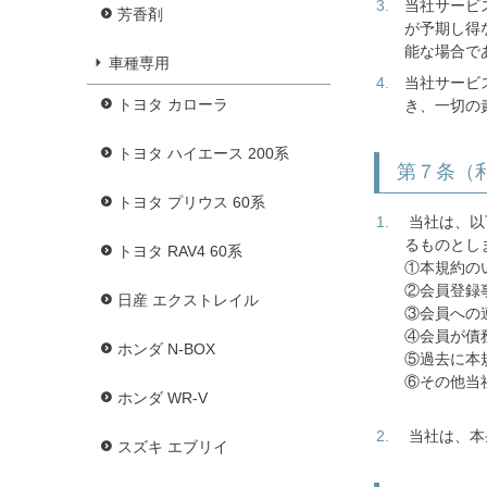
当社サービ
芳香剤
が予期し得
能な場合で
車種専用
当社サービ
トヨタ カローラ
き、一切の
トヨタ ハイエース 200系
第７条（
トヨタ プリウス 60系
当社は、以
るものとし
トヨタ RAV4 60系
①本規約の
②会員登録
日産 エクストレイル
③会員への
④会員が債
ホンダ N-BOX
⑤過去に本
⑥その他当
ホンダ WR-V
当社は、本
スズキ エブリイ