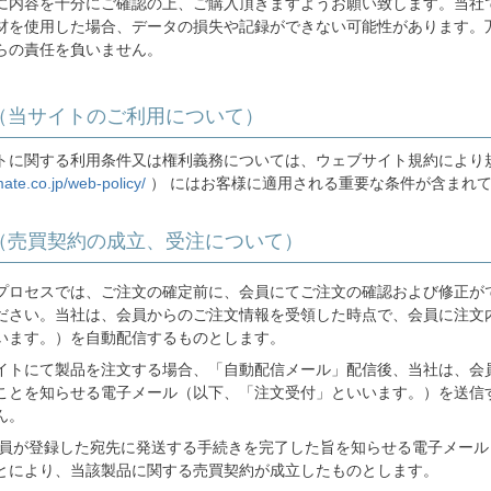
に内容を十分にご確認の上、ご購入頂きますようお願い致します。当社
材を使用した場合、データの損失や記録ができない可能性があります。
らの責任を負いません。
（当サイトのご利用について）
トに関する利用条件又は権利義務については、ウェブサイト規約により
mate.co.jp/web-policy/
） にはお客様に適用される重要な条件が含まれ
（売買契約の成立、受注について）
プロセスでは、ご注文の確定前に、会員にてご注文の確認および修正が
ださい。当社は、会員からのご注文情報を受領した時点で、会員に注文
います。）を自動配信するものとします。
イトにて製品を注文する場合、「自動配信メール」配信後、当社は、会
ことを知らせる電子メール（以下、「注文受付」といいます。）を送信
ん。
員が登録した宛先に発送する手続きを完了した旨を知らせる電子メール
とにより、当該製品に関する売買契約が成立したものとします。