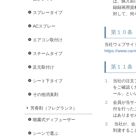
は、購入前
録録画用資
スプレータイプ
対して、何
ACスプレー
第１０条
エアコン取付け
当社ウェブサイ
https://www.car
スチームタイプ
第１１条
足元取付け
当社の注文
シート下タイプ
をご確認く
ール」とい
その他消臭剤
会員が当サ
芳香剤（フレグランス）
付を行った
はありませ
噴霧式ディフューザー
当社が、会
到達するこ
シーンで選ぶ