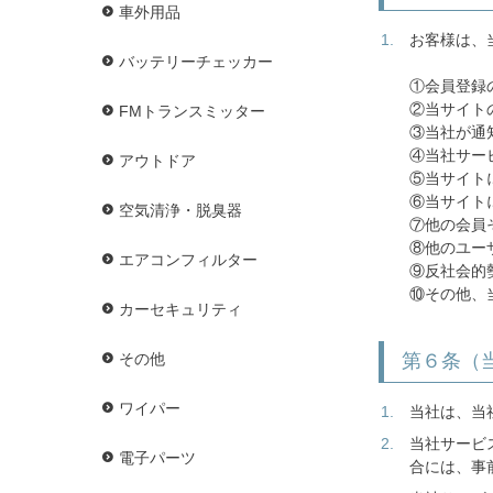
車外用品
お客様は、
バッテリーチェッカー
①会員登録
②当サイト
FMトランスミッター
③当社が通
④当社サー
アウトドア
⑤当サイト
⑥当サイト
空気清浄・脱臭器
⑦他の会員
⑧他のユー
エアコンフィルター
⑨反社会的
⑩その他、
カーセキュリティ
第６条（
その他
ワイパー
当社は、当
当社サービ
電子パーツ
合には、事