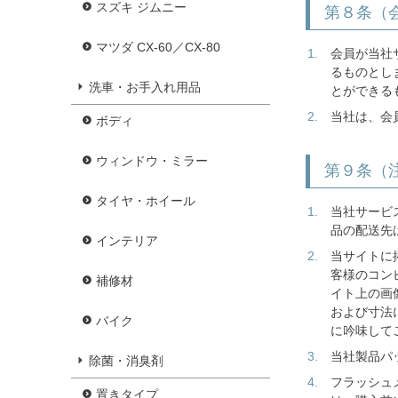
スズキ ジムニー
第８条（
マツダ CX-60／CX-80
会員が当社
るものとし
洗車・お手入れ用品
とができる
当社は、会
ボディ
ウィンドウ・ミラー
第９条（
タイヤ・ホイール
当社サービ
品の配送先
インテリア
当サイトに
客様のコン
補修材
イト上の画
および寸法
バイク
に吟味して
当社製品パ
除菌・消臭剤
フラッシュ
置きタイプ