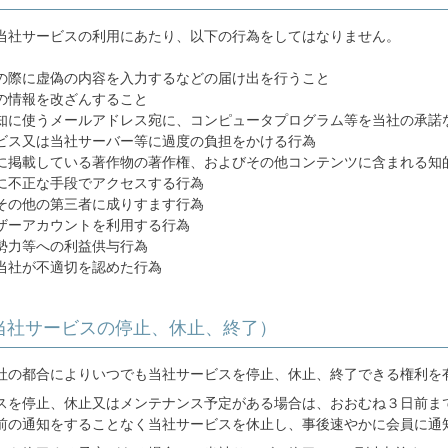
当社サービスの利用にあたり、以下の行為をしてはなりません。
の際に虚偽の内容を入力するなどの届け出を行うこと
の情報を改ざんすること
知に使うメールアドレス宛に、コンピュータプログラム等を当社の承諾
ビス又は当社サーバー等に過度の負担をかける行為
に掲載している著作物の著作権、およびその他コンテンツに含まれる知
に不正な手段でアクセスする行為
その他の第三者に成りすます行為
ザーアカウントを利用する行為
勢力等への利益供与行為
当社が不適切を認めた行為
当社サービスの停止、休止、終了）
社の都合によりいつでも当社サービスを停止、休止、終了できる権利を
スを停止、休止又はメンテナンス予定がある場合は、おおむね３日前ま
前の通知をすることなく当社サービスを休止し、事後速やかに会員に通