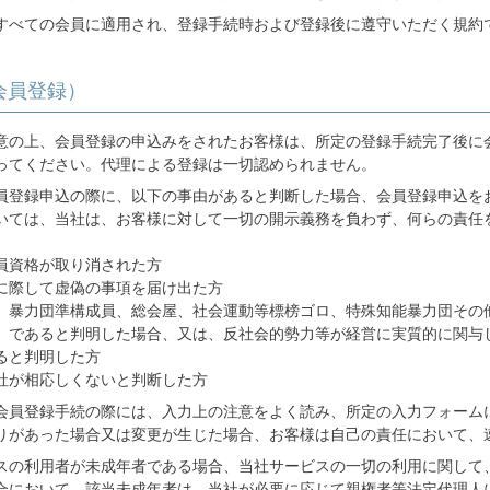
すべての会員に適用され、登録手続時および登録後に遵守いただく規約
会員登録）
意の上、会員登録の申込みをされたお客様は、所定の登録手続完了後に
ってください。代理による登録は一切認められません。
員登録申込の際に、以下の事由があると判断した場合、会員登録申込を
いては、当社は、お客様に対して一切の開示義務を負わず、何らの責任
員資格が取り消された方
に際して虚偽の事項を届け出た方
、暴力団準構成員、総会屋、社会運動等標榜ゴロ、特殊知能暴力団その
）であると判明した場合、又は、反社会的勢力等が経営に実質的に関与
ると判明した方
社が相応しくないと判断した方
会員登録手続の際には、入力上の注意をよく読み、所定の入力フォーム
りがあった場合又は変更が生じた場合、お客様は自己の責任において、
スの利用者が未成年者である場合、当社サービスの一切の利用に関して
合において、該当未成年者は、当社が必要に応じて親権者等法定代理人