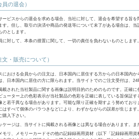
会員の退会）
サービスからの退会を求める場合、当社に対して、退会を希望する旨を
ます。但し、取引の決済や商品の発送等について未了がある場合は、当
ものとします。
員に対して、本条の措置に関して、一切の責任を負わないものとします
注文・販売について）
スにおける会員からの注文は、日本国内に居住する方からの日本国内か
は、日本国内に居住の方に限られます。当サイトでのご注文受付は、24
掲載された当社製品に関する画像は説明目的のためのものです。正確に
ピューター上の色彩表示が当社製品の色彩を正確に表している旨保証す
像と若干異なる場合があります。可能な限り正確を期すよう努めており
にはすべて個体のバラつきなどにより、わずかながらの誤差が生じます
ご購入下さい。
ッケージは、当サイトに掲載される画像とは異なる場合があります。ま
メモリ、メモリーカードその他の記録録画用資材（以下「記録録画用資