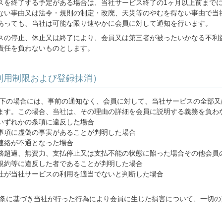
スを終了する予定がある場合は、当社サービス終了の1ヶ月以上前までに
ない事由又は法令・規則の制定・改廃、天災等のやむを得ない事由で当
あっても、当社は可能な限り速やかに会員に対して通知を行います。
スの停止、休止又は終了により、会員又は第三者が被ったいかなる不利
責任を負わないものとします。
利用制限および登録抹消）
下の場合には、事前の通知なく、会員に対して、当社サービスの全部又
ます。この場合、当社は、その理由の詳細を会員に説明する義務を負わ
いずれかの条項に違反した場合
事項に虚偽の事実があることが判明した場合
連絡が不通となった場合
務超過、無資力、支払停止又は支払不能の状態に陥った場合その他会員
規約等に違反した者であることが判明した場合
社が当社サービスの利用を適当でないと判断した場合
条に基づき当社が行った行為により会員に生じた損害について、一切の