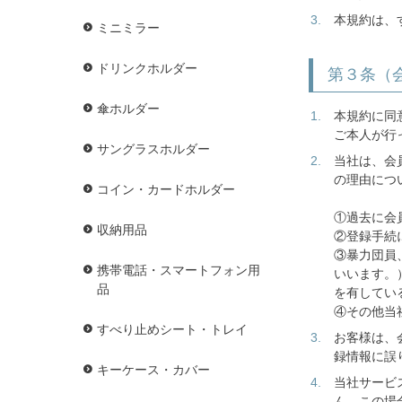
本規約は、
ミニミラー
ドリンクホルダー
第３条（
傘ホルダー
本規約に同
ご本人が行
サングラスホルダー
当社は、会
の理由につ
コイン・カードホルダー
①過去に会
収納用品
②登録手続
③暴力団員
携帯電話・スマートフォン用
いいます。
品
を有してい
④その他当
すべり止めシート・トレイ
お客様は、
録情報に誤
キーケース・カバー
当社サービ
ん。この場