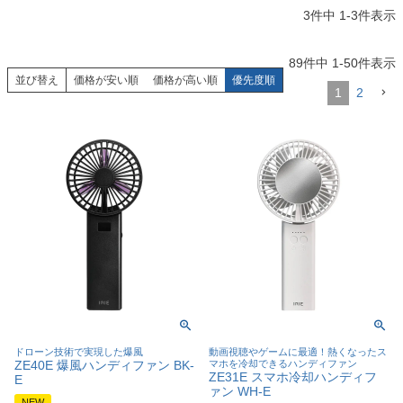
3
件中
1
-
3
件表示
89
件中
1
-
50
件表示
並び替え
価格が安い順
価格が高い順
優先度順
1
2
ドローン技術で実現した爆風
動画視聴やゲームに最適！熱くなったス
ZE40E 爆風ハンディファン BK-
マホを冷却できるハンディファン
ZE31E スマホ冷却ハンディフ
E
ァン WH-E
NEW