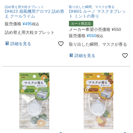
詰め替え用大粒タブレット
取り出した瞬間、マスクが香る
DH623 扇風機用アロマ2 詰め替
DH601 ルーノ マスクタブレッ
え クールライム
ト ミントの香り
販売価格
¥
495
ルート限定品
税込
メーカー希望小売価格
¥
550
詰め替え用大粒タブレット
販売価格
¥
550
税込
詳細を見る
取り出した瞬間、マスクが香る
詳細を見る