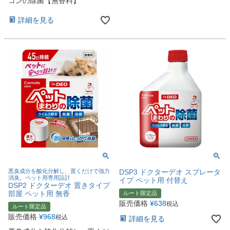
コンの除菌【無香料】
詳細を見る
悪臭成分を酸化分解し、置くだけで強力
DSP3 ドクターデオ スプレータ
消臭。ペット用専用設計
イプ ペット用 付替え
DSP2 ドクターデオ 置きタイプ
部屋 ペット用 無香
ルート限定品
販売価格
¥
638
税込
ルート限定品
販売価格
¥
968
税込
詳細を見る