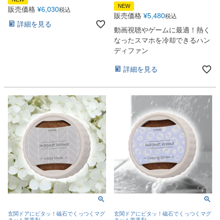
NEW
販売価格
¥
6,030
税込
販売価格
¥
5,480
税込
詳細を見る
動画視聴やゲームに最適！熱く
なったスマホを冷却できるハン
ディファン
詳細を見る
玄関ドアにピタッ！磁石でくっつくマグ
玄関ドアにピタッ！磁石でくっつくマグ
ネット芳香剤
ネット芳香剤