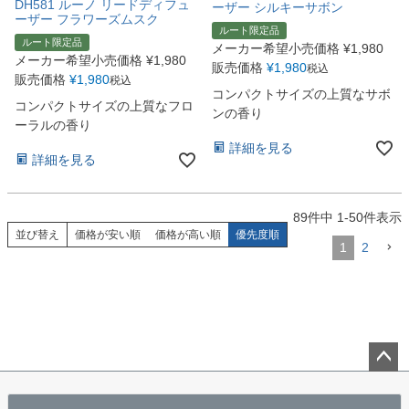
DH581 ルーノ リードディフュ
ーザー シルキーサボン
ーザー フラワーズムスク
ルート限定品
ルート限定品
メーカー希望小売価格
¥
1,980
メーカー希望小売価格
¥
1,980
販売価格
¥
1,980
税込
販売価格
¥
1,980
税込
コンパクトサイズの上質なサボ
コンパクトサイズの上質なフロ
ンの香り
ーラルの香り
詳細を見る
詳細を見る
89
件中
1
-
50
件表示
並び替え
価格が安い順
価格が高い順
優先度順
1
2
ペー
ジト