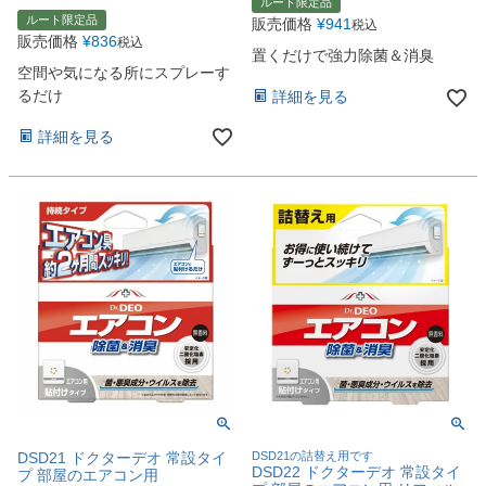
ルート限定品
ルート限定品
販売価格
¥
941
税込
販売価格
¥
836
税込
置くだけで強力除菌＆消臭
空間や気になる所にスプレーす
るだけ
詳細を見る
詳細を見る
DSD21 ドクターデオ 常設タイ
DSD21の詰替え用です
DSD22 ドクターデオ 常設タイ
プ 部屋のエアコン用