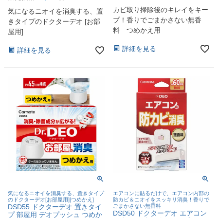
カビ取り掃除後のキレイをキー
気になるニオイを消臭する、置
プ！香りでごまかさない無香
きタイプのドクターデオ [お部
料 つめかえ用
屋用]
詳細を見る
詳細を見る
気になるニオイを消臭する、置きタイプ
エアコンに貼るだけで、エアコン内部の
のドクターデオ[お部屋用][つめかえ]
防カビ＆ニオイをスッキリ消臭！香りで
DSD55 ドクターデオ 置きタイ
ごまかさない無香料
DSD50 ドクターデオ エアコン
プ 部屋用 デオプッシュ つめか