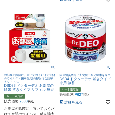
お部屋の除菌に。置いておくだけで空間
除菌消臭成分に安定化二酸化塩素を採用
のウイルス・菌を強力除去!お得な詰替
DSD4 ドクターデオ 置きタイプ
えリフィル。
車用 無香
DSD36 ドクターデオ お部屋の
除菌 置きタイプ リフィル 無香
ルート限定品
販売価格
¥
627
税込
ルート限定品
販売価格
¥
880
税込
詳細を見る
お部屋の除菌に。置いておくだ
けで空間のウイルス・菌を強力