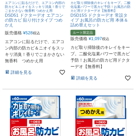
エアコンに貼るだけで、エアコン内部の
カビ取り掃除後のキレイをキープ。二酸
防カビ＆ニオイをスッキリ消臭！香りで
化塩素パワーで黒カビ予防！お風呂の防
ごまかさない無香料 つめかえ用
カビ用ドクターデオ【無香料】
DSD51 ドクターデオ エアコン
DSD15S ドクターデオ 常設タ
の防カビ 貼り付けタイプ つめ
イプ お風呂の防カビ用 本体＆
かえ
詰め替えセット
販売価格
¥
528
ルート限定品
税込
販売価格
¥
1,097
税込
エアコンに貼るだけで、エアコ
カビ取り掃除後のキレイをキー
ン内部の防カビ＆ニオイをスッ
プ。二酸化塩素パワーで黒カビ
キリ消臭！香りでごまかさない
予防！お風呂の防カビ用ドクタ
無香料 つめかえ用
ーデオ【無香料】
詳細を見る
詳細を見る