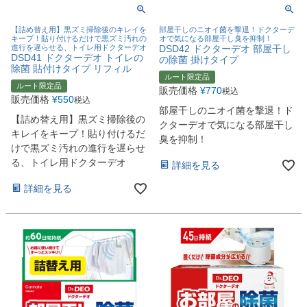
【詰め替え用】黒ズミ掃除後のキレイを
部屋干しのニオイ菌を撃退！ドクターデ
キープ！貼り付けるだけで黒ズミ汚れの
オで気になる部屋干し臭を抑制！
進行を遅らせる、トイレ用ドクターデオ
DSD42 ドクターデオ 部屋干し
DSD41 ドクターデオ トイレの
の除菌 掛けタイプ
除菌 貼付けタイプ リフィル
ルート限定品
ルート限定品
販売価格
¥
770
税込
販売価格
¥
550
税込
部屋干しのニオイ菌を撃退！ド
【詰め替え用】黒ズミ掃除後の
クターデオで気になる部屋干し
キレイをキープ！貼り付けるだ
臭を抑制！
けで黒ズミ汚れの進行を遅らせ
る、トイレ用ドクターデオ
詳細を見る
詳細を見る