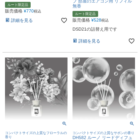
プ 部屋のエアコン用 リフィル
ルート限定品
無香
販売価格
¥
770
税込
ルート限定品
販売価格
¥
528
詳細を見る
税込
DSD21の詰替え用です
詳細を見る
コンパクトサイズの上質なフローラルの
コンパクトサイズの上質なサボンの香り
香り
DH582 ルーノ リードディフュ