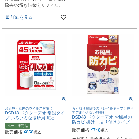
除去!お得な詰替えリフィル。
詳細を見る
お部屋・車内のウイルス対策に
カビ取り掃除後のキレイをキープ！香り
DSD18 ドクターデオ 常設タイ
でごまかさない無香料
DSD48 ドクターデオ お風呂の
プ いろいろな場所用 無香
防カビ 掛け・貼り付けタイプ
ルート限定品
販売価格
¥
748
税込
販売価格
¥
858
税込
カビ取り掃除後のキレイをキー