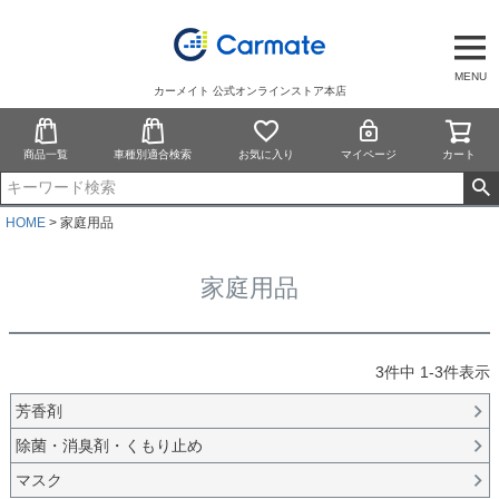
MENU
カーメイト 公式オンラインストア本店
商品一覧
車種別適合検索
お気に入り
マイページ
カート
HOME
家庭用品
家庭用品
3
件中
1
-
3
件表示
芳香剤
除菌・消臭剤・くもり止め
マスク