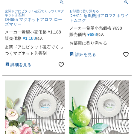
玄関ドアにピタッ！磁石でくっつくマグ
お部屋に香り満ちる
ネット芳香剤
DH611 扇風機用アロマ2 ホワイ
DH655 マグネットアロマ ロー
トムスク
ズマリー
メーカー希望小売価格
¥
698
メーカー希望小売価格
¥
1,188
販売価格
¥
698
税込
販売価格
¥
1,188
税込
お部屋に香り満ちる
玄関ドアにピタッ！磁石でくっ
つくマグネット芳香剤
詳細を見る
詳細を見る