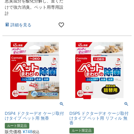
悪臭成分を酸化分解し、置くだ
けで強力消臭。ペット用専用設
計
詳細を見る
DSP4 ドクターデオ ケージ取付
DSP5 ドクターデオ ケージ取付
けタイプ ペット用 無香
けタイプ ペット用 リフィル 無
香
ルート限定品
ルート限定品
販売価格
¥
748
税込