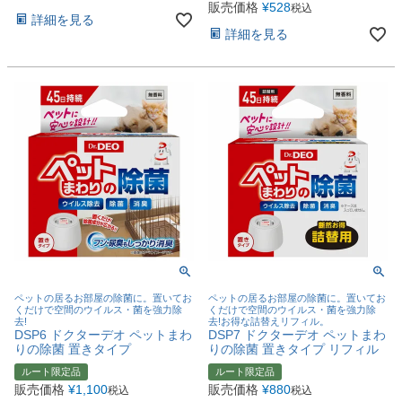
販売価格
¥
528
税込
詳細を見る
詳細を見る
ペットの居るお部屋の除菌に。置いてお
ペットの居るお部屋の除菌に。置いてお
くだけで空間のウイルス・菌を強力除
くだけで空間のウイルス・菌を強力除
去!
去!お得な詰替えリフィル。
DSP6 ドクターデオ ペットまわ
DSP7 ドクターデオ ペットまわ
りの除菌 置きタイプ
りの除菌 置きタイプ リフィル
ルート限定品
ルート限定品
販売価格
¥
1,100
販売価格
¥
880
税込
税込