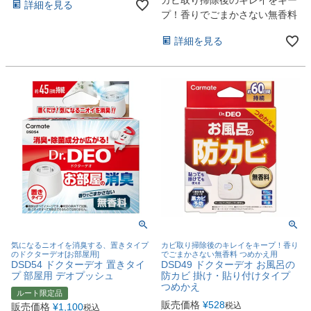
詳細を見る
プ！香りでごまかさない無香料
詳細を見る
気になるニオイを消臭する、置きタイプ
カビ取り掃除後のキレイをキープ！香り
のドクターデオ[お部屋用]
でごまかさない無香料 つめかえ用
DSD54 ドクターデオ 置きタイ
DSD49 ドクターデオ お風呂の
プ 部屋用 デオプッシュ
防カビ 掛け・貼り付けタイプ
つめかえ
ルート限定品
販売価格
¥
528
税込
販売価格
¥
1,100
税込