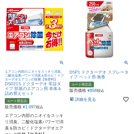
エアコン内部のニオイをスッキリ消臭。
DSP1 ドクターデオ スプレータ
二酸化塩素パワーで消臭＆防カビ！ドク
イプ ペット用 無香
ターデオエアコンの除菌【無香料】
DSD21S ドクターデオ 常設タ
ルート限定品
イプ 部屋のエアコン用 本体＆
販売価格
¥
858
税込
詰め替えセット
詳細を見る
ルート限定品
販売価格
¥
1,097
税込
エアコン内部のニオイをスッキ
リ消臭。二酸化塩素パワーで消
臭＆防カビ！ドクターデオエア