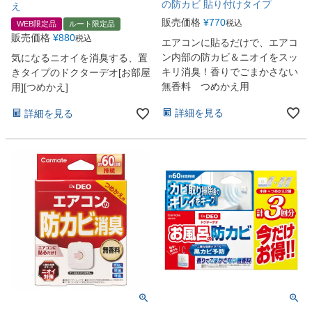
の防カビ 貼り付けタイプ
え
販売価格
¥
770
税込
WEB限定品
ルート限定品
販売価格
¥
880
税込
エアコンに貼るだけで、エアコ
ン内部の防カビ＆ニオイをスッ
気になるニオイを消臭する、置
キリ消臭！香りでごまかさない
きタイプのドクターデオ[お部屋
無香料 つめかえ用
用][つめかえ]
詳細を見る
詳細を見る