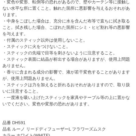
・変色や変形、転倒等の恐れがあるので、壁やカーテン等に接触し
ない水平な所に置くこと。触れた箇所に悪影響を与えるおそれがあ
ります。
・中身をこぼした場合は、充分に水を含んだ布等で直ちに拭き取る
こと。拭き残した場合、こぼれた箇所にシミ・ヒビ割れ等の悪影響
を与えます。
・付属のスティック以外は使用しないこと。
・スティックに火をつけないこと。
・スティックの先端で目等を刺さないように注意すること。
・スティック表面に結晶が析出する場合がありますが、使用上問題
ありません。
・香りに含まれる成分の影響で、液が若干変色することがあります
が、使用上問題ありません。
・スティックは力を加えると折れるおそれがありますので、取り扱
いに注意すること。
・一度液を吸い上げたスティックを家具やテーブル等の上に置かな
いでください。変色や変形の恐れがあります。
品番 DH591
品名 ルーノ リードディフューザーL フラワーズムスク
カラー ホワイト(WHITE)