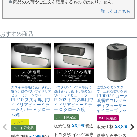
商品の入荷やご注文を確定するものではありません。
詳しくはこちら
おすすめ商品
スズキ車専用に設計された
トヨタ/ダイハツ車専用に
微香からモンスター級ま
後付け感のないワイドリア
設計された後付け感のない
で、上質な香りを瞬間芳香
ビューミラー＆カバー
ワイドリアビューミラー
L10007Z カーメイト
PL210 スズキ専用ワ
PL202 トヨタ専用ワ
噴霧式フレグランス
イドリアビューミラ
イドリアビューミラ
ディフューザー2 シ
ー＆カバー A クロー
ー C クローム鏡
ャイニーブラック
ム鏡
ルート限定品
WEB限定品
ジムニー
販売価格
¥
6,980
税込
販売価格
¥
8,800
税込
ルート限定品
トヨタ/ダイハツ車専
微香からモンスター
販売価格
¥
7,980
税込