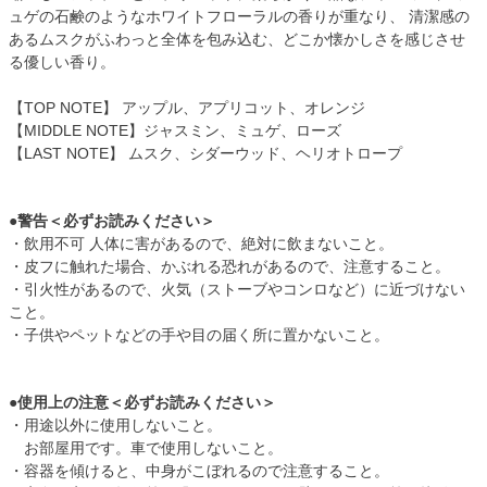
ュゲの石鹸のようなホワイトフローラルの香りが重なり、 清潔感の
あるムスクがふわっと全体を包み込む、どこか懐かしさを感じさせ
る優しい香り。
【TOP NOTE】 アップル、アプリコット、オレンジ
【MIDDLE NOTE】ジャスミン、ミュゲ、ローズ
【LAST NOTE】 ムスク、シダーウッド、ヘリオトロープ
●警告＜必ずお読みください＞
・飲用不可 人体に害があるので、絶対に飲まないこと。
・皮フに触れた場合、かぶれる恐れがあるので、注意すること。
・引火性があるので、火気（ストーブやコンロなど）に近づけない
こと。
・子供やペットなどの手や目の届く所に置かないこと。
●使用上の注意＜必ずお読みください＞
・用途以外に使用しないこと。
お部屋用です。車で使用しないこと。
・容器を傾けると、中身がこぼれるので注意すること。