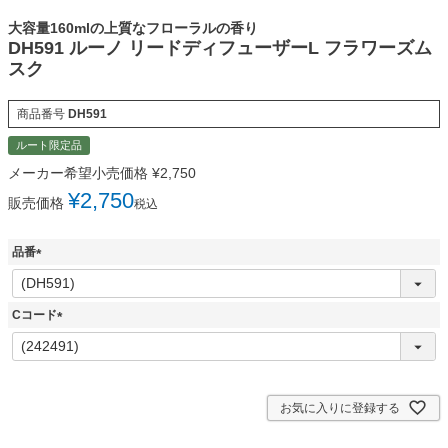
大容量160mlの上質なフローラルの香り
DH591 ルーノ リードディフューザーL フラワーズム
スク
商品番号
DH591
ルート限定品
メーカー希望小売価格
¥
2,750
¥
2,750
販売価格
税込
品番
(
必
須
Cコード
)
(
必
須
)
お気に入りに登録する