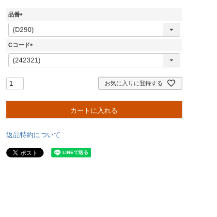
品番
(
必
須
Cコード
)
(
必
須
)
お気に入りに登録する
カートに入れる
返品特約について