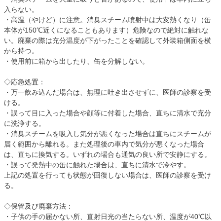
入らない。
・高温（やけど）に注意。消臭スチーム噴射中は大変熱くなり（缶
本体が150℃近くになることもあります）危険なので絶対に触れな
い。廃棄の際は充分温度が下がったことを確認して外装箱側面を横
から持つ。
・使用前に箱から出したり、缶を分解しない。
◇応急処置：
・万一飲み込んだ場合は、無理に吐き出させずに、医師の診察を受
ける。
・誤って目に入った場合や顔等に付着した場合、直ちに清水で充分
に洗浄する。
・消臭スチームを吸入し気分が悪くなった場合は直ちにスチームが
届く範囲から離れる。また処理後の車内で気分が悪くなった場合
は、直ちに換気する。いずれの場合も通気の良い所で安静にする。
・誤って発熱中の缶に触れた場合は、直ちに清水で冷やす。
上記の処置を行っても状態が回復しない場合は、医師の診察を受け
る。
◇保管及び廃棄方法：
・子供の手の届かない所、直射日光の当たらない所、温度が40℃以