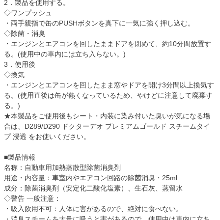
2．製品を使用する。
◇ワンプッシュ
・両手親指で缶のPUSHボタンを真下に一気に強く押し込む。
◇除菌・消臭
・エンジンとエアコンを回したままドアを閉めて、約10分間放置す
る。(使用中の車内には立ち入らない。)
3．使用後
◇換気
・エンジンとエアコンを回したまま窓やドアを開け3分間以上換気す
る。(使用直後は缶が熱くなっているため、やけどに注意して廃棄す
る。)
★本製品をご使用後もシート・内装に染み付いた臭いが気になる場
合は、D289/D290 ドクターデオ プレミアムゴールド スチームタイ
プ 浸透 をお使いください。
■製品情報
名称：自動車用加熱蒸散型除菌消臭剤
用途・内容量：車室内やエアコン回路の除菌消臭・25ml
成分：除菌消臭剤（安定化二酸化塩素）、生石灰、蒸留水
◇警告 一般注意：
・吸入飲用不可：人体に害があるので、絶対に食べない。
・消臭スチームを大量に吸うと害があるので、使用中は車内に立ち