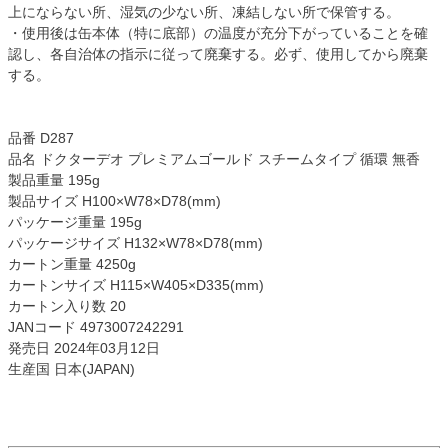
上にならない所、湿気の少ない所、凍結しない所で保管する。
・使用後は缶本体（特に底部）の温度が充分下がっていることを確
認し、各自治体の指示に従って廃棄する。必ず、使用してから廃棄
する。
品番 D287
品名 ドクターデオ プレミアムゴールド スチームタイプ 循環 無香
製品重量 195g
製品サイズ H100×W78×D78(mm)
パッケージ重量 195g
パッケージサイズ H132×W78×D78(mm)
カートン重量 4250g
カートンサイズ H115×W405×D335(mm)
カートン入り数 20
JANコード 4973007242291
発売日 2024年03月12日
生産国 日本(JAPAN)