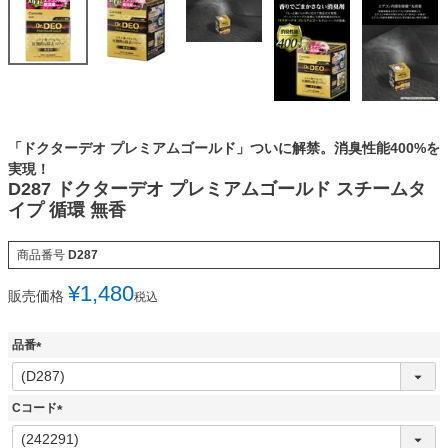
「ドクターデオ プレミアムゴールド」ついに解禁。消臭性能400%を
実現！
D287 ドクターデオ プレミアムゴールド スチームタ
イプ 循環 無香
商品番号
D287
¥
1,480
販売価格
税込
品番
(
必
須
Cコード
)
(