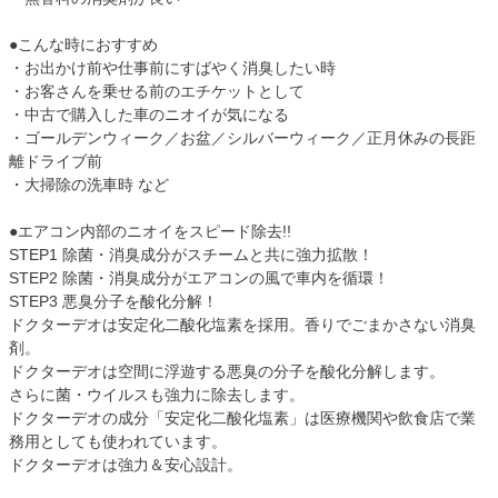
●こんな時におすすめ
・お出かけ前や仕事前にすばやく消臭したい時
・お客さんを乗せる前のエチケットとして
・中古で購入した車のニオイが気になる
・ゴールデンウィーク／お盆／シルバーウィーク／正月休みの長距
離ドライブ前
・大掃除の洗車時 など
●エアコン内部のニオイをスピード除去!!
STEP1 除菌・消臭成分がスチームと共に強力拡散！
STEP2 除菌・消臭成分がエアコンの風で車内を循環！
STEP3 悪臭分子を酸化分解！
ドクターデオは安定化二酸化塩素を採用。香りでごまかさない消臭
剤。
ドクターデオは空間に浮遊する悪臭の分子を酸化分解します。
さらに菌・ウイルスも強力に除去します。
ドクターデオの成分「安定化二酸化塩素」は医療機関や飲食店で業
務用としても使われています。
ドクターデオは強力＆安心設計。