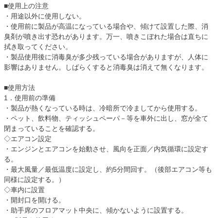
■使用上の注意
・用途以外に使用しない。
・使用前に製品が高温になっている場合や、傾けて設置した際、消
臭剤が噴き出す恐れがあります。万一、噴きこぼれた場合は直ちに
拭き取ってください。
・製品使用後に消毒臭が多少残っている場合がありますが、人体に
影響はありません。しばらくすると消毒臭は消えて無くなります。
■使用方法
1．使用前の準備
・製品が熱くなっている時は、冷暗所で冷ましてから使用する。
・ペット、飲料物、ティッシュペーパ－等を車外に出し、窓が全て
閉まっていることを確認する。
◇エアコン設定
・エンジンとエアコンを始動させ、風向を正面／内気循環に設定す
る。
・最大風量／最低温度に設定し、約5分間回す。（後部エアコン等も
同様に設定する。）
◇車内に設置
・開封口を開ける。
・助手席のフロアマット中央に、傾かないように設置する。