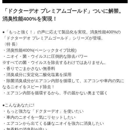
「ドクターデオ プレミアムゴールド」ついに解禁。
消臭性能400%を実現！
●「もっと強く！」の声に応えて製品化を実現。消臭性能400%の
「ドクターデオ プレミアムゴールド」シリーズが登場。
〈特 長〉
・消臭性能400%(ベーシックタイプ比較)
・ニオイ・菌・ウイルスに圧倒的な除去パワー
※すべての菌・ウイルスを除去するわけではありません。
・香りでごまかさない無香料
・消臭成分に安定化二酸化塩素を採用
・除菌消臭成分がエアコン内部を循環して、エアコンや車内の気に
なるニオイをスピード除去！
・エアコン内部を循環するから、手の届かない奥まで届く
●こんなあなたに!
・もっと強力な「ドクターデオ」を使いたい
・車内のニオイを一気にリセットしたい
・エアコンから出てくる嫌なニオイを強力に消臭したい
・無香料の消臭剤が良い