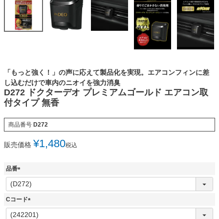
「もっと強く！」の声に応えて製品化を実現。エアコンフィンに差
し込むだけで車内のニオイを強力消臭
D272 ドクターデオ プレミアムゴールド エアコン取
付タイプ 無香
商品番号
D272
¥
1,480
販売価格
税込
品番
(
必
須
Cコード
)
(