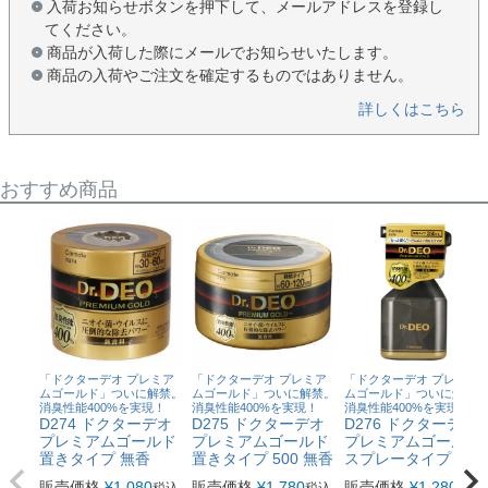
入荷お知らせボタンを押下して、メールアドレスを登録し
てください。
商品が入荷した際にメールでお知らせいたします。
商品の入荷やご注文を確定するものではありません。
詳しくはこちら
おすすめ商品
「ドクターデオ プレミア
「ドクターデオ プレミア
「ドクターデオ プレミア
ムゴールド」ついに解禁。
ムゴールド」ついに解禁。
ムゴールド」ついに解禁。
消臭性能400%を実現！
消臭性能400%を実現！
消臭性能400%を実現！
D274 ドクターデオ
D275 ドクターデオ
D276 ドクターデオ
プレミアムゴールド
プレミアムゴールド
プレミアムゴールド
置きタイプ 無香
置きタイプ 500 無香
スプレータイプ 無香
販売価格
¥
1,080
販売価格
¥
1,780
販売価格
¥
1,280