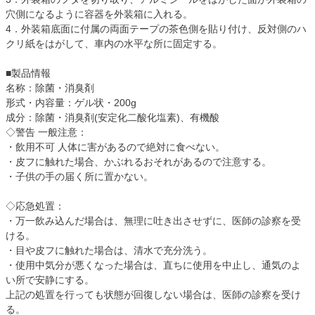
穴側になるように容器を外装箱に入れる。
4．外装箱底面に付属の両面テープの茶色側を貼り付け、反対側のハ
クリ紙をはがして、車内の水平な所に固定する。
■製品情報
名称：除菌・消臭剤
形式・内容量：ゲル状・200g
成分：除菌・消臭剤(安定化二酸化塩素)、有機酸
◇警告 一般注意：
・飲用不可 人体に害があるので絶対に食べない。
・皮フに触れた場合、かぶれるおそれがあるので注意する。
・子供の手の届く所に置かない。
◇応急処置：
・万一飲み込んだ場合は、無理に吐き出させずに、医師の診察を受
ける。
・目や皮フに触れた場合は、清水で充分洗う。
・使用中気分が悪くなった場合は、直ちに使用を中止し、通気のよ
い所で安静にする。
上記の処置を行っても状態が回復しない場合は、医師の診察を受け
る。