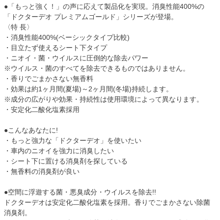
●「もっと強く！」の声に応えて製品化を実現。消臭性能400%の
「ドクターデオ プレミアムゴールド」シリーズが登場。
〈特 長〉
・消臭性能400%(ベーシックタイプ比較)
・目立たず使えるシート下タイプ
・ニオイ・菌・ウイルスに圧倒的な除去パワー
※ウイルス・菌のすべてを除去できるものではありません。
・香りでごまかさない無香料
・効果は約1ヶ月間(夏場)～2ヶ月間(冬場)持続します。
※成分の広がりや効果・持続性は使用環境によって異なります。
・安定化二酸化塩素採用
●こんなあなたに!
・もっと強力な「ドクターデオ」を使いたい
・車内のニオイを強力に消臭したい
・シート下に置ける消臭剤を探している
・無香料の消臭剤が良い
●空間に浮遊する菌・悪臭成分・ウイルスを除去!!
ドクターデオは安定化二酸化塩素を採用。香りでごまかさない除菌
消臭剤。