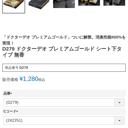
「ドクターデオ プレミアムゴールド」ついに解禁。消臭性能400%を
実現！
D279 ドクターデオ プレミアムゴールド シート下タ
イプ 無香
商品番号
D279
¥
1,280
販売価格
税込
品番
(
必
須
Cコード
)
(
必