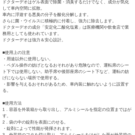
ドクターデオはゲル表面で除菌・消臭するだけでなく、成分が気化
して車内空間に拡散。
車内に浮遊する悪臭の分子を酸化分解します。
さらに菌・ウイルスに積極的に付着し、強力に除去します。
ドクターデオの成分「安定化二酸化塩素」は医療機関や飲食店で業
務用としても使われています。
ドクターデオは強力＆安心設計。
■使用上の注意
・用途以外に使用しない。
・ペダル操作の妨げとなるおそれがあり危険なので、運転席のシー
ト下では使用しない。助手席や後部座席のシート下など、運転の妨
げにならない場所で使用する。
・影響を与えるおそれがあるため、車内装に触れないように設置す
る。
■使用方法
1．容器を外装箱から取り出し、アルミシールを指定の位置まではが
す。
2．袋の中の錠剤を表面にのせる。
・錠剤によって性能が発揮されます。
3．外装箱のフタを切り取り、アルミシールをはがした面が外装箱の