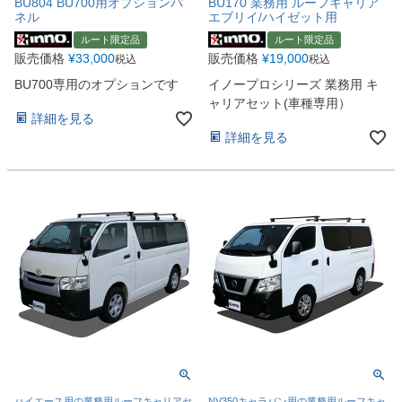
BU804 BU700用オプションパ
BU170 業務用 ルーフキャリア
ネル
エブリイ/ハイゼット用
ルート限定品
ルート限定品
販売価格
¥
33,000
販売価格
¥
19,000
税込
税込
BU700専用のオプションです
イノープロシリーズ 業務用 キ
ャリアセット(車種専用）
詳細を見る
詳細を見る
ハイエース用の業務用ルーフキャリアセ
NV350キャラバン用の業務用ルーフキャ