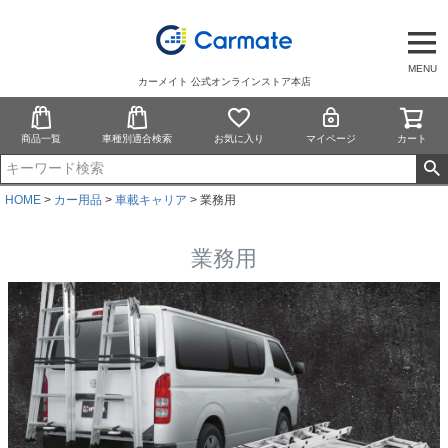
MENU
カーメイト 公式オンラインストア本店
商品一覧
車種別適合検索
お気に入り
マイページ
カート
HOME
カー用品
車載キャリア
業務用
業務用