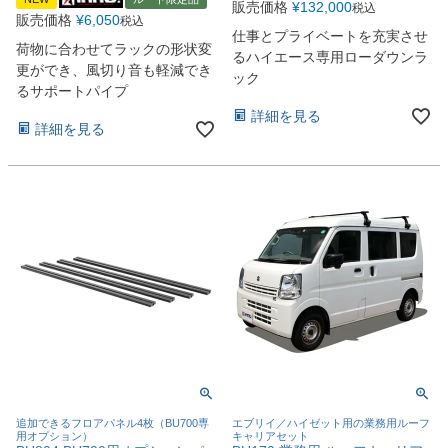
販売価格
¥
132,000
税込
販売価格
¥
6,050
税込
仕事とプライベートを充実させ
荷物に合わせてラックの形状変
るハイエース専用ローダウンラ
更ができ、風切り音も軽減でき
ック
るサポートパイプ
詳細を見る
詳細を見る
追加できるフロアパネル4枚（BU700専
エブリイ／ハイゼット用の業務用ルーフ
用オプション）
キャリアセット