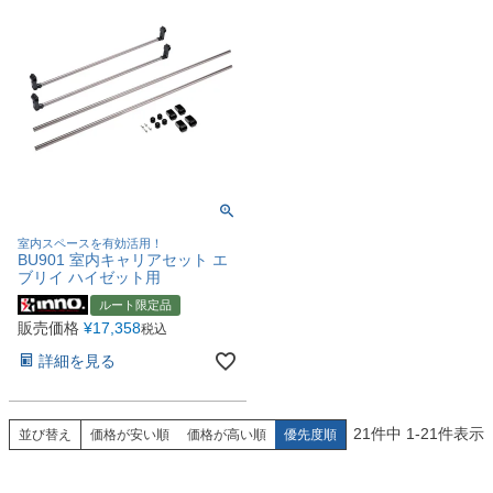
室内スペースを有効活用！
BU901 室内キャリアセット エ
ブリイ ハイゼット用
ルート限定品
販売価格
¥
17,358
税込
詳細を見る
21
件中
1
-
21
件表示
並び替え
価格が安い順
価格が高い順
優先度順