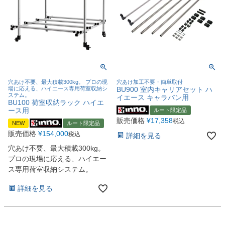
穴あけ不要、最大積載300kg。 プロの現
穴あけ加工不要・簡単取付
場に応える、ハイエース専用荷室収納シ
BU900 室内キャリアセット ハ
ステム。
イエース キャラバン用
BU100 荷室収納ラック ハイエ
ース用
ルート限定品
販売価格
¥
17,358
税込
NEW
ルート限定品
販売価格
¥
154,000
税込
詳細を見る
穴あけ不要、最大積載300kg。
プロの現場に応える、ハイエー
ス専用荷室収納システム。
詳細を見る