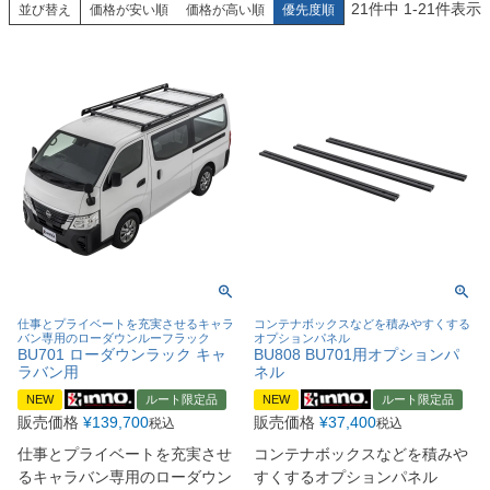
21
件中
1
-
21
件表示
並び替え
価格が安い順
価格が高い順
優先度順
仕事とプライベートを充実させるキャラ
コンテナボックスなどを積みやすくする
バン専用のローダウンルーフラック
オプションパネル
BU701 ローダウンラック キャ
BU808 BU701用オプションパ
ラバン用
ネル
NEW
ルート限定品
NEW
ルート限定品
販売価格
¥
139,700
販売価格
¥
37,400
税込
税込
仕事とプライベートを充実させ
コンテナボックスなどを積みや
るキャラバン専用のローダウン
すくするオプションパネル