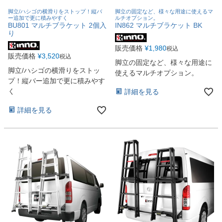
脚立/ハシゴの横滑りをストップ！縦バ
脚立の固定など、様々な用途に使えるマ
ー追加で更に積みやすく
ルチオプション。
BU801 マルチブラケット 2個入
IN862 マルチブラケット BK
り
販売価格
¥
1,980
税込
販売価格
¥
3,520
税込
脚立の固定など、様々な用途に
脚立/ハシゴの横滑りをストッ
使えるマルチオプション。
プ！縦バー追加で更に積みやす
く
詳細を見る
詳細を見る