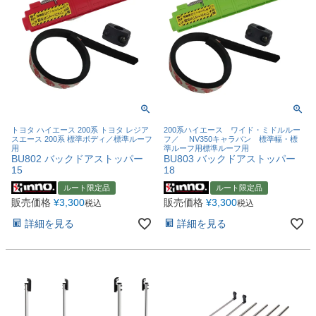
トヨタ ハイエース 200系 トヨタ レジア
200系ハイエース ワイド・ミドルルー
スエース 200系 標準ボディ／標準ルーフ
フ／ NV350キャラバン 標準幅・標
用
準ルーフ用標準ルーフ用
BU802 バックドアストッパー
BU803 バックドアストッパー
15
18
ルート限定品
ルート限定品
販売価格
¥
3,300
販売価格
¥
3,300
税込
税込
詳細を見る
詳細を見る