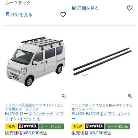
ルーフラック
詳細を見る
詳細を見る
シンプルで高強度なエブリイ/ハイゼッ
コンテナボックスなどを積みやすくする
ト専用のルーフラック
オプションバー
BU702 ローダウンラック エブ
BU805 BU702用オプションバ
リイ/ハイゼット用
ー
NEW
ルート限定品
NEW
ルート限定品
販売価格
¥
66,000
販売価格
¥
8,250
税込
税込