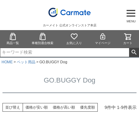
MENU
カーメイト 公式オンラインストア本店
商品一覧
車種別適合検索
お気に入り
マイページ
カート
HOME
ペット用品
GO.BUGGY Dog
GO.BUGGY Dog
9
件中
1
-
9
件表示
並び替え
価格が安い順
価格が高い順
優先度順