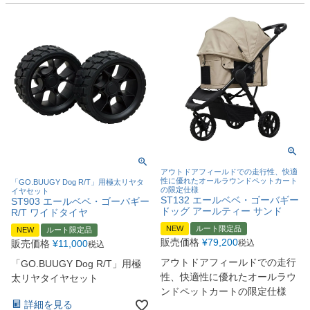
アウトドアフィールドでの走行性、快適
性に優れたオールラウンドペットカート
「GO.BUUGY Dog R/T」用極太リヤタ
の限定仕様
イヤセット
ST132 エールベベ・ゴーバギー
ST903 エールベベ・ゴーバギー
ドッグ アールティー サンド
R/T ワイドタイヤ
NEW
ルート限定品
NEW
ルート限定品
販売価格
¥
79,200
税込
販売価格
¥
11,000
税込
アウトドアフィールドでの走行
「GO.BUUGY Dog R/T」用極
性、快適性に優れたオールラウ
太リヤタイヤセット
ンドペットカートの限定仕様
詳細を見る