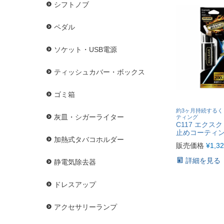
シフトノブ
ペダル
ソケット・USB電源
ティッシュカバー・ボックス
ゴミ箱
約3ヶ月持続するく
灰皿・シガーライター
ティング
C117 エクス
止めコーティン
加熱式タバコホルダー
販売価格
¥
1,3
詳細を見る
静電気除去器
ドレスアップ
アクセサリーランプ