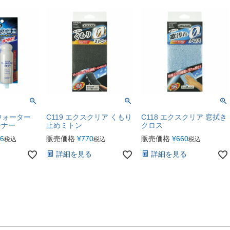
ウォーター
C119 エクスクリア くもり
C118 エクスクリア 窓拭き
ーナー
止めミトン
クロス
46
販売価格
¥
770
販売価格
¥
660
税込
税込
税込
詳細を見る
詳細を見る