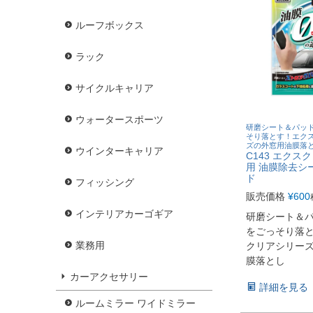
ルーフボックス
ラック
サイクルキャリア
ウォータースポーツ
研磨シート＆パッ
そり落とす！エク
ズの外窓用油膜落
ウインターキャリア
C143 エクス
用 油膜除去シ
ド
フィッシング
販売価格
¥
600
インテリアカーゴギア
研磨シート＆
をごっそり落
業務用
クリアシリー
膜落とし
カーアクセサリー
詳細を見る
ルームミラー ワイドミラー