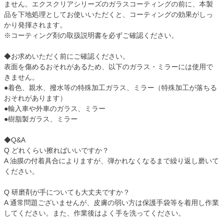
ません。エクスクリアシリーズのガラスコーティングの前に、本製
品を下地処理としてお使いいただくと、コーティングの効果がしっ
かり発揮されます。
※コーティング剤の取扱説明書を必ずご確認ください。
◆お求めいただく前にご確認ください。
表面を傷めるおそれがあるため、以下のガラス・ミラーには使用で
きません。
●着色、親水、撥水等の特殊加工ガラス、ミラー（特殊加工が落ちる
おそれがあります）
●輸入車や外車のガラス、ミラー
●樹脂製ガラス、ミラー
◆Q&A
Q どれくらい擦ればいいですか？
A 油膜の付着具合によりますが、弾かれなくなるまで繰り返し磨いて
ください。
Q 研磨剤が手についても大丈夫ですか？
A 通常問題ございませんが、皮膚の弱い方は保護手袋等を着用し作業
してください。また、作業後はよく手を洗ってください。