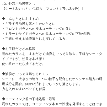
ズの外窓用油膜落とし
【シート2枚＋パッド1個入（フロントガラス2枚分）】
◆こんなときにおすすめ
・ギラギラ油膜を落としたいときに
・フロントガラスへの撥水コーティングの前に
・ミラーやサイドガラスへの親水コーティングの下地処理に
・手軽に使える油膜落としを探している方に
◆お手軽だけど本格派！
濡れたガラスをこするだけで油膜をごっそり除去。手軽なシートタ
イプですが、効果は本格派！
使い終わったら捨てるだけ。
◆油膜がごっそり落ちるヒミツ
シートに、大きさの違う二つの粒子を配合したオリジナル処方の研
磨成分を配合。細かい汚れまでしっかり落とします。
力を入れやすいパッドも付属。
◆コーティング前の下地処理に最適
汚れたガラスでは、コーティング本来の性能を発揮することはでき