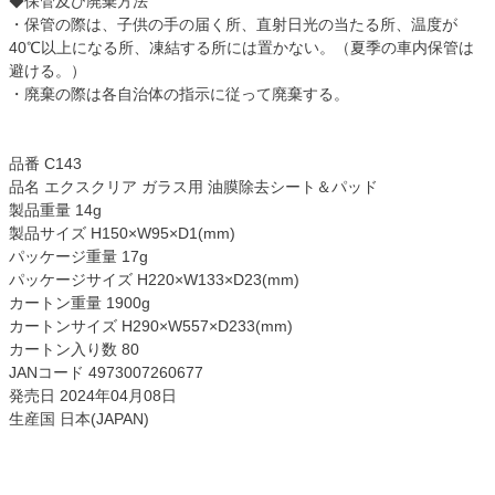
◆保管及び廃棄方法
・保管の際は、子供の手の届く所、直射日光の当たる所、温度が
40℃以上になる所、凍結する所には置かない。（夏季の車内保管は
避ける。）
・廃棄の際は各自治体の指示に従って廃棄する。
品番 C143
品名 エクスクリア ガラス用 油膜除去シート＆パッド
製品重量 14g
製品サイズ H150×W95×D1(mm)
パッケージ重量 17g
パッケージサイズ H220×W133×D23(mm)
カートン重量 1900g
カートンサイズ H290×W557×D233(mm)
カートン入り数 80
JANコード 4973007260677
発売日 2024年04月08日
生産国 日本(JAPAN)