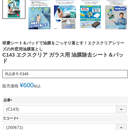
研磨シート＆パッドで油膜をごっそり落とす！エクスクリアシリー
ズの外窓用油膜落とし
C143 エクスクリア ガラス用 油膜除去シート＆パッ
ド
商品番号
C143
¥
600
販売価格
税込
品番
(
必
須
Cコード
)
(