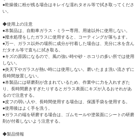
●乾燥後に粉が残る場合はキレイな濡れタオル等で拭き取ってくださ
い。
◆使用上の注意
●本製品は、自動車ガラス・ミラー専用。用途以外に使用しない。
●撥水処理をしたガラスに使用すると、コーティングが落ちます。
●万一、ガラス以外の場所に成分が付着した場合は、充分に水を含ん
だタオル等で直ちに拭き取る。
●キズの原因になるので、風の強い時や砂・ホコリの多い所では使用
しない。
●炎天下やガラスが熱い時には使用しない。磨いたまま洗い流さずに
長時間放置しない。
●本製品には研磨剤が含まれているため、作業中に力を入れすぎた
り、長時間磨きすぎたりするとガラス表面にキズが入るおそれがあ
るので注意する。
●皮フの弱い人や、長時間使用する場合は、保護手袋を使用する。
●使用後はよく手を洗う。
●ガラスの端を研磨する場合は、ゴムモールや塗装面にシートの研磨
剤が付着しないよう注意する。
◆製品情報