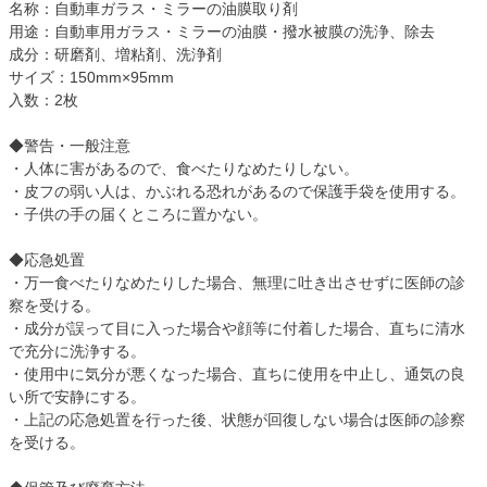
名称：自動車ガラス・ミラーの油膜取り剤
用途：自動車用ガラス・ミラーの油膜・撥水被膜の洗浄、除去
成分：研磨剤、増粘剤、洗浄剤
サイズ：150mm×95mm
入数：2枚
◆警告・一般注意
・人体に害があるので、食べたりなめたりしない。
・皮フの弱い人は、かぶれる恐れがあるので保護手袋を使用する。
・子供の手の届くところに置かない。
◆応急処置
・万一食べたりなめたりした場合、無理に吐き出させずに医師の診
察を受ける。
・成分が誤って目に入った場合や顔等に付着した場合、直ちに清水
で充分に洗浄する。
・使用中に気分が悪くなった場合、直ちに使用を中止し、通気の良
い所で安静にする。
・上記の応急処置を行った後、状態が回復しない場合は医師の診察
を受ける。