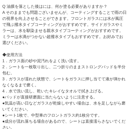
Q 油膜を落とした後はには、何か塗る必要がありますか？
A そのままでも問題ございませんが、コーティングすることで雨の日
の視界を向上させることができます。フロントガラスには水が風圧
で飛ぶ撥水タイプコーティングがおすすめです。サイドガラスやミ
ラーは、水を馴染ませる親水タイプコーティングがおすすめです。
ミラーは水滴がつかない超撥水タイプもおすすめです。お好みでお
選びください。
◆使用方法
1．ガラス面の砂や泥汚れをよく洗い流す。
2．シートを一枚取り出し、二つ折りのままストロングパッドを半分
包む。
3．ガラスが濡れた状態で、シートをガラスに押し当てて液が弾かれ
なくなるまで磨く。
4．水で洗い流し、乾いたキレイなタオルで拭き上げる。
●パッドが直接研磨面に当たらないように注意する。
●気温が高い日などガラスが乾燥しやすい場合は、水を足しながら磨
いてください。
●シート1枚で、中型車のフロントガラス約1枚分です。
●成分が流れ落ちる場合があるので、シートは直接濡らさないでくだ
さい。