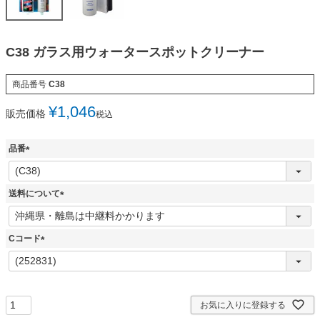
C38 ガラス用ウォータースポットクリーナー
商品番号
C38
¥
1,046
販売価格
税込
品番
(
必
須
送料について
)
(
必
須
Cコード
)
(
必
須
)
お気に入りに登録する