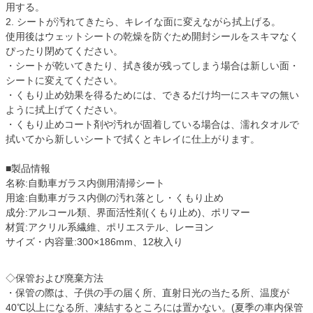
用する。
2. シートが汚れてきたら、キレイな面に変えながら拭上げる。
使用後はウェットシートの乾燥を防ぐため開封シールをスキマなく
ぴったり閉めてください。
・シートが乾いてきたり、拭き後が残ってしまう場合は新しい面・
シートに変えてください。
・くもり止め効果を得るためには、できるだけ均一にスキマの無い
ように拭上げてください。
・くもり止めコート剤や汚れが固着している場合は、濡れタオルで
拭いてから新しいシートで拭くとキレイに仕上がります。
■製品情報
名称:自動車ガラス内側用清掃シート
用途:自動車ガラス内側の汚れ落とし・くもり止め
成分:アルコール類、界面活性剤(くもり止め)、ポリマー
材質:アクリル系繊維、ポリエステル、レーヨン
サイズ・内容量:300×186mm、12枚入り
◇保管および廃棄方法
・保管の際は、子供の手の届く所、直射日光の当たる所、温度が
40℃以上になる所、凍結するところには置かない。(夏季の車内保管