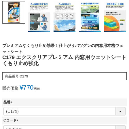
プレミアムなくもり止め効果！仕上がりバツグンの内窓用本格ウェ
ットシート
C179 エクスクリアプレミアム 内窓用ウェットシート
くもり止め強化
商品番号
C179
¥
770
販売価格
税込
品番
(
必
須
Cコード
)
(