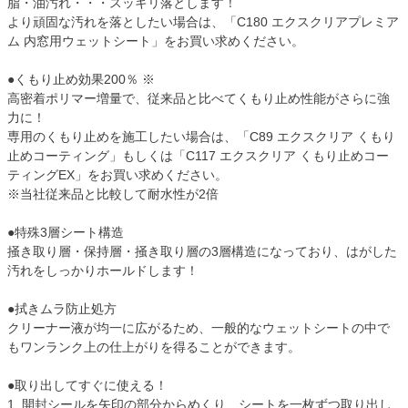
脂・油汚れ・・・スッキリ落とします！
より頑固な汚れを落としたい場合は、「C180 エクスクリアプレミア
ム 内窓用ウェットシート」をお買い求めください。
●くもり止め効果200％ ※
高密着ポリマー増量で、従来品と比べてくもり止め性能がさらに強
力に！
専用のくもり止めを施工したい場合は、「C89 エクスクリア くもり
止めコーティング」もしくは「C117 エクスクリア くもり止めコー
ティングEX」をお買い求めください。
※当社従来品と比較して耐水性が2倍
●特殊3層シート構造
掻き取り層・保持層・掻き取り層の3層構造になっており、はがした
汚れをしっかりホールドします！
●拭きムラ防止処方
クリーナー液が均一に広がるため、一般的なウェットシートの中で
もワンランク上の仕上がりを得ることができます。
●取り出してすぐに使える！
1. 開封シールを矢印の部分からめくり、シートを一枚ずつ取り出し