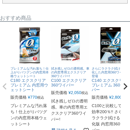
おすすめ商品
プレミアムな汚れ落ち！仕
拭き残しゼロの透明感。車
さらにラクラク拭ける！進
上がりバツグンの内窓用本
の内窓専用エクスクリア
化した内窓用360ワイパー
格ウェットシート
360ワイパー!
登場
C180 エクスクリア
C100 エクスクリア
C140 エクスクリア
プレミアム 内窓用ウ
360ワイパー
プレミアム 360ワイ
ェットシート
パー
販売価格
¥
2,050
税込
販売価格
¥
770
販売価格
¥
2,800
税込
税込
拭き残しゼロの透明
プレミアムな汚れ落
C100と比較して作業
感。車の内窓専用エ
ち！仕上がりバツグ
効率200％!! さらに
クスクリア360ワイ
ンの内窓用本格ウェ
ラクラク拭ける！進
パー!
ットシート
化版 内窓用360ワイ
パー