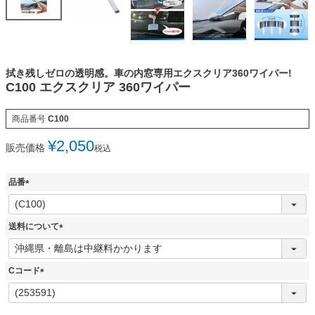
拭き残しゼロの透明感。車の内窓専用エクスクリア360ワイパー!
C100 エクスクリア 360ワイパー
商品番号
C100
¥
2,050
販売価格
税込
品番
(
必
須
送料について
)
(
必
須
Cコード
)
(
必
須