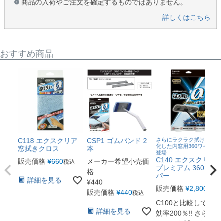
商品の入荷やご注文を確定するものではありません。
詳しくはこちら
おすすめ商品
C118 エクスクリア
CSP1 ゴムバンド 2
さらにラクラク拭ける！進
化した内窓用360ワイパー
窓拭きクロス
本
登場
C140 エクスクリア
販売価格
¥
660
メーカー希望小売価
税込
プレミアム 360ワイ
格
パー
詳細を見る
¥
440
販売価格
¥
2,800
税込
販売価格
¥
440
税込
C100と比較して作業
詳細を見る
効率200％!! さらに