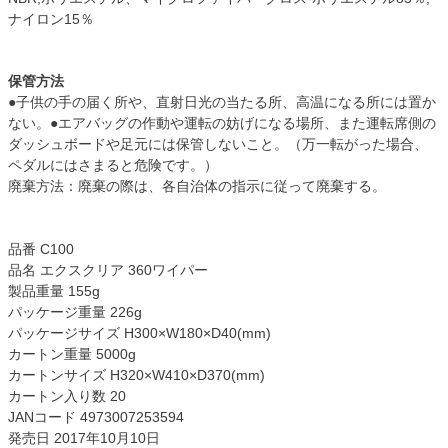
ナイロン15％
保管方法
●子供の手の届く所や、直射日光の当たる所、高温になる所には置か
ない。●エアバッグの作動や運転の妨げになる場所、また運転席側の
ダッシュボードや足元には保管しないこと。（万一転がった場合、
ペダルにはさまると危険です。）
廃棄方法：廃棄の際は、各自治体の指示に従って廃棄する。
品番 C100
品名 エクスクリア 360ワイパー
製品重量 155g
パッケージ重量 226g
パッケージサイズ H300×W180×D40(mm)
カートン重量 5000g
カートンサイズ H320×W410×D370(mm)
カートン入り数 20
JANコード 4973007253594
発売日 2017年10月10日