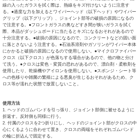
線の入ったガラスを拭く際は、熱線をキズ付けないように注意す
る。●過度な力を加えるとワイパーヘッド（以下ヘッド）やワイパー
グリップ（以下グリップ）、ジョイント部等の破損の原因になるの
で注意する。●フロントガラスの奥などすき間が狭いガラスを拭く
際、本品がダッシュボードに当たるとキズになるおそれがあるので
十分注意する。●破損の原因になるので、コンクリートなどの固い面
に落とさないよう注意する。●石油系溶剤やガソリンがワイパー本体
にかかると破損の原因になるので使用しない。●マイクロファイバー
クロス（以下クロス）が色落ちする場合があるので、他の物と分け
て洗う。●クロスは変色・変質の恐れがあるので、漂白剤・柔軟剤を
使用したり、乾燥機やアイロンを使用しない。●スポンジ・シート等
への色移りや雑菌の繁殖による悪臭が生じるおそれがあるため、ク
ロス等が濡れた状態で放置しないこと。
使用方法
1. ヘッドのゴムバンドを引っ張り、ジョイント部側に被せるように
折返す。反対側も同様に行う。
2. 付属のクロスを2つ折りにし、ヘッドのジョイント部がクロスの中
心にくるように合わせて置き、クロスの両端をそれぞれゴムバンド
の輪に折込んで固定する。