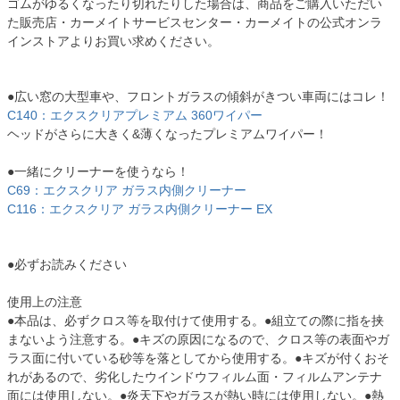
ゴムがゆるくなったり切れたりした場合は、商品をご購入いただい
た販売店・カーメイトサービスセンター・カーメイトの公式オンラ
インストアよりお買い求めください。
●広い窓の大型車や、フロントガラスの傾斜がきつい車両にはコレ！
C140：エクスクリアプレミアム 360ワイパー
ヘッドがさらに大きく&薄くなったプレミアムワイパー！
●一緒にクリーナーを使うなら！
C69：エクスクリア ガラス内側クリーナー
C116：エクスクリア ガラス内側クリーナー EX
●必ずお読みください
使用上の注意
●本品は、必ずクロス等を取付けて使用する。●組立ての際に指を挟
まないよう注意する。●キズの原因になるので、クロス等の表面やガ
ラス面に付いている砂等を落としてから使用する。●キズが付くおそ
れがあるので、劣化したウインドウフィルム面・フィルムアンテナ
面には使用しない。●炎天下やガラスが熱い時には使用しない。●熱