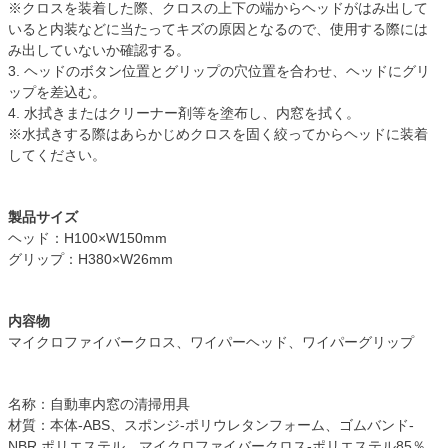
※クロスを装着した際、クロスの上下の端からヘッドがはみ出して
いると内装などに当たってキズの原因となるので、使用する際には
み出していないか確認する。
3. ヘッドのボタン位置とグリップの穴位置を合わせ、ヘッドにグリ
ップを差込む。
4. 水拭きまたはクリーナー剤等を塗布し、内窓を拭く。
※水拭きする際はあらかじめクロスを固く絞ってからヘッドに装着
してください。
製品サイズ
ヘッド：H100×W150mm
グリップ：H380×W26mm
内容物
マイクロファイバークロス、ワイパーヘッド、ワイパーグリップ
名称：自動車内窓の清掃用具
材質：本体-ABS、スポンジ-ポリウレタンフォーム、ゴムバンド-
NBR,ポリエステル、マイクロファイバークロス-ポリエステル85％,