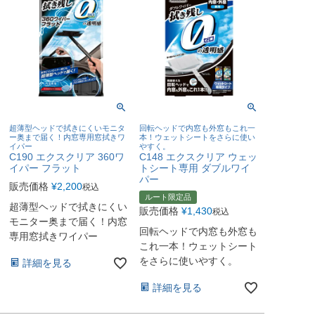
超薄型ヘッドで拭きにくいモニタ
回転ヘッドで内窓も外窓もこれ一
ー奥まで届く！内窓専用窓拭きワ
本！ウェットシートをさらに使い
イパー
やすく。
C190 エクスクリア 360ワ
C148 エクスクリア ウェッ
イパー フラット
トシート専用 ダブルワイ
パー
販売価格
¥
2,200
税込
ルート限定品
超薄型ヘッドで拭きにくい
販売価格
¥
1,430
税込
モニター奥まで届く！内窓
回転ヘッドで内窓も外窓も
専用窓拭きワイパー
これ一本！ウェットシート
をさらに使いやすく。
詳細を見る
詳細を見る