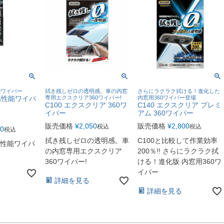
能ワイパー
拭き残しゼロの透明感。車の内窓
さらにラクラク拭ける！進化した
 高性能ワイパ
専用エクスクリア360ワイパー!
内窓用360ワイパー登場
C100 エクスクリア 360ワ
C140 エクスクリア プレミ
イパー
アム 360ワイパー
販売価格
¥
2,050
販売価格
¥
2,800
税込
税込
80
税込
拭き残しゼロの透明感。車
C100と比較して作業効率
高性能ワイパ
の内窓専用エクスクリア
200％!! さらにラクラク拭
360ワイパー!
ける！進化版 内窓用360ワ
イパー
詳細を見る
詳細を見る