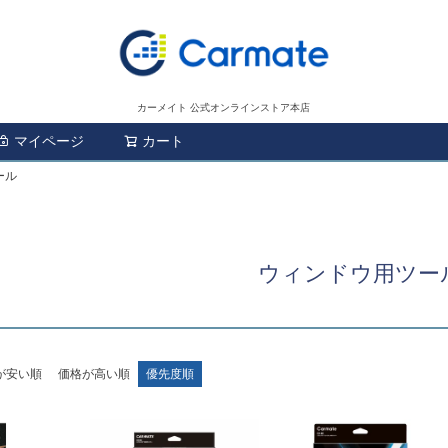
カーメイト 公式オンラインストア本店
マイページ
カート
検索
ール
ウィンドウ用ツー
が安い順
価格が高い順
優先度順