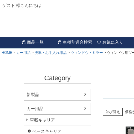
ゲスト 様こんにちは
商品一覧
車種別適合検索
お気に入り
HOME
カー用品
洗車・お手入れ用品
ウィンドウ・ミラー
ウィンドウ用ツ
Category
新製品
カー用品
並び替え
価格
車載キャリア
ベースキャリア