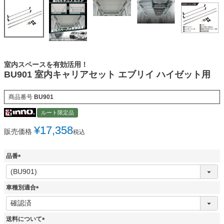
室内スペースを有効活用！
BU901 室内キャリアセット エブリイ ハイゼット用
商品番号
BU901
ルート限定品
¥
17,358
販売価格
税込
品番
(
必
須
車種別適合
)
(
必
須
送料について