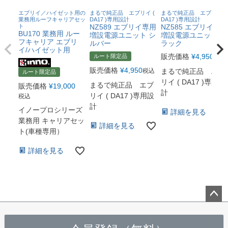
エブリイ／ハイゼット用の
まるで純正品 エブリイ (
まるで純正品 エブリイ (
業務用ルーフキャリアセッ
DA17 )専用設計
DA17 )専用設計
ト
NZ589 エブリイ専用
NZ585 エブリイ専用
BU170 業務用 ルー
増設電源ユニット シ
増設電源ユニット ブ
フキャリア エブリ
ルバー
ラック
イ/ハイゼット用
販売価格
¥
4,950
ルート限定品
税込
販売価格
¥
4,950
税込
まるで純正品 エブ
ルート限定品
リイ ( DA17 )専用設
まるで純正品 エブ
販売価格
¥
19,000
計
リイ ( DA17 )専用設
税込
計
イノープロシリーズ
詳細を見る
業務用 キャリアセッ
詳細を見る
ト(車種専用）
詳細を見る
ペー
ジト