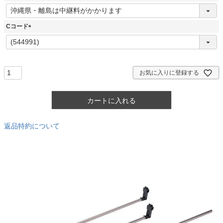
)
(
必
須
Cコード
)
(
必
須
)
お気に入りに登録する
カートに入れる
返品特約について