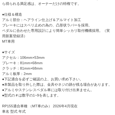
ら得られる満足感は、オーナーだけの特権です。
●仕様＆構造
アルミ部分：ヘアライン仕上げ＆アルマイト加工
ブレーキにはスベリ止めの為の、凸形状ラバーを採用。
ペダルに合わせた専用設計により簡単シッカリ取付機構採用。（実
用新案登録済）
MT車用
●サイズ
アクセル：106mm×53mm
ブレーキ：81mm×68mm
クラッチ：81mm×68mm
アルミ板厚：2mm
●下記適合を必ずご確認の上、お買い求め下さい。
●本製品を取り外した際は、金具やネジの跡が残る場合があります。
●アルミやステンレスペダル車には取り付け出来ません。
●型式の＃は数字の1~9を表します。
RP155適合車種 （MT車のみ） 2026年4月現在
車名 型式 年式