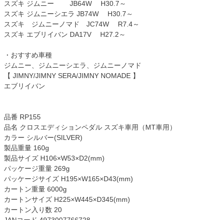
スズキ ジムニー JB64W H30.7～
スズキ ジムニーシエラ JB74W H30.7～
スズキ ジムニーノマド JC74W R7.4～
スズキ エブリイバン DA17V H27.2～
・おすすめ車種
ジムニー、ジムニーシエラ、ジムニーノマド
【 JIMNY/JIMNY SERA/JIMNY NOMADE 】
エブリイバン
品番 RP155
品名 クロスエディションペダル スズキ車用（MT車用）
カラー シルバー(SILVER)
製品重量 160g
製品サイズ H106×W53×D2(mm)
パッケージ重量 269g
パッケージサイズ H195×W165×D43(mm)
カートン重量 6000g
カートンサイズ H225×W445×D345(mm)
カートン入り数 20