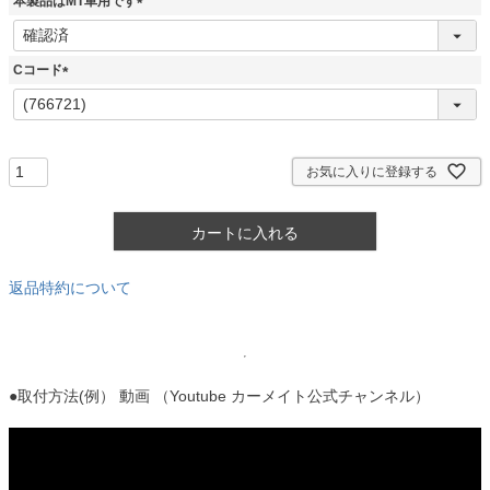
本製品はMT車用です
)
(
必
須
Cコード
)
(
必
須
)
お気に入りに登録する
カートに入れる
返品特約について
●取付方法(例） 動画 （Youtube カーメイト公式チャンネル）