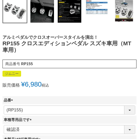
アルミペダルでクロスオーバースタイルを演出！
RP155 クロスエディションペダル スズキ車用（MT
車用）
商品番号
RP155
ジムニー
¥
6,980
販売価格
税込
品番
(
必
須
車種専用品です
)
(
必
須