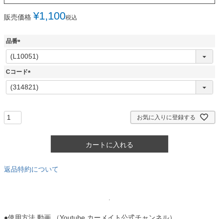
¥
1,100
販売価格
税込
品番
(
必
須
Cコード
)
(
必
須
)
お気に入りに登録する
カートに入れる
返品特約について
●使用方法 動画 （Youtube カーメイト公式チャンネル）