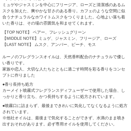
ミュゲやジャスミンを中心にフリージア、ローズと清潔感のあるム
スクを加えた、爽やかな甘さのある香り。カフェのような空間に似
合うナチュラルなホワイトムスクをつくりました。心地よい落ち着
いた香りは、その場の雰囲気を和ませてくれます。
【TOP NOTE】 ペアー、フレッシュグリーン
【MIDDLE NOTE】ミュゲ、ジャスミン、フリージア、ローズ
【LAST NOTE】 ムスク、アンバー、ピーチ、モス
ルーノのフレグランスオイルは、天然香料配合のナチュラルで優し
い香りです。
家族や恋人、大切な人たちとともに過ごす時間を彩る香りをコンセ
プトに作りました
●香り長持ち処方
カーメイト噴霧式フレグランスディフューザーで使用した場合、し
っかりと香り立ち、かつ長持ちするように処方されています。
●噴霧口に詰まらず、最後まできれいに気化してなくなるように処方
されています。
※他社オイルは、最後まで気化することができず、水滴のまま噴き
出すおそれがあります。必ず専用オイルを使用してください。