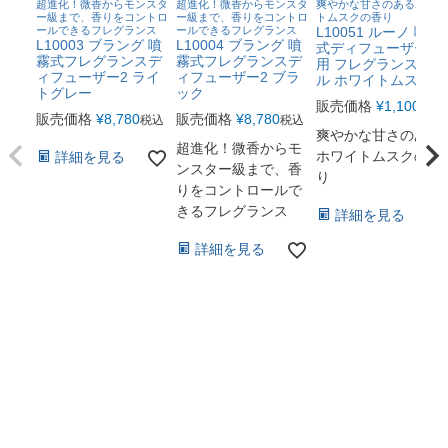
超進化！微香からモンスタ
超進化！微香からモンスタ
爽やかな甘さのあるホワイ
ー級まで、香りをコントロ
ー級まで、香りをコントロ
トムスクの香り
ールできるフレグランス
ールできるフレグランス
L10051 ルーノ 噴霧
L10003 ブラング 噴
L10004 ブラング 噴
式ディフューザー専
霧式フレグランスデ
霧式フレグランスデ
用 フレグランスオイ
ィフューザー2 ライ
ィフューザー2 ブラ
ル ホワイトムスクN.
トグレー
ック
販売価格
¥
1,100
税込
販売価格
¥
8,780
販売価格
¥
8,780
税込
税込
爽やかな甘さのある
超進化！微香からモ
ホワイトムスクの香
詳細を見る
ンスター級まで、香
り
りをコントロールで
きるフレグランス
詳細を見る
詳細を見る