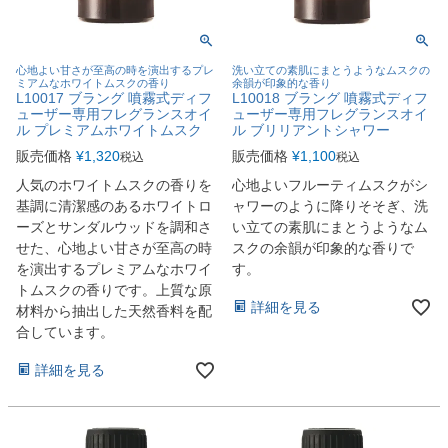
心地よい甘さが至高の時を演出するプレ
洗い立ての素肌にまとうようなムスクの
ミアムなホワイトムスクの香り
余韻が印象的な香り
L10017 ブラング 噴霧式ディフ
L10018 ブラング 噴霧式ディフ
ューザー専用フレグランスオイ
ューザー専用フレグランスオイ
ル プレミアムホワイトムスク
ル ブリリアントシャワー
販売価格
¥
1,320
販売価格
¥
1,100
税込
税込
人気のホワイトムスクの香りを
心地よいフルーティムスクがシ
基調に清潔感のあるホワイトロ
ャワーのように降りそそぎ、洗
ーズとサンダルウッドを調和さ
い立ての素肌にまとうようなム
せた、心地よい甘さが至高の時
スクの余韻が印象的な香りで
を演出するプレミアムなホワイ
す。
トムスクの香りです。上質な原
詳細を見る
材料から抽出した天然香料を配
合しています。
詳細を見る