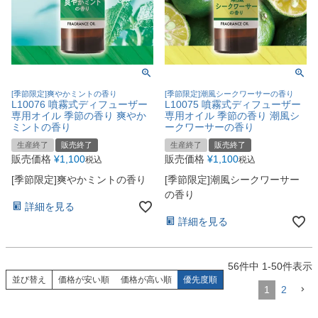
[季節限定]爽やかミントの香り
[季節限定]潮風シークワーサーの香り
L10076 噴霧式ディフューザー
L10075 噴霧式ディフューザー
専用オイル 季節の香り 爽やか
専用オイル 季節の香り 潮風シ
ミントの香り
ークワーサーの香り
生産終了
販売終了
生産終了
販売終了
販売価格
¥
1,100
販売価格
¥
1,100
税込
税込
[季節限定]爽やかミントの香り
[季節限定]潮風シークワーサー
の香り
詳細を見る
詳細を見る
56
件中
1
-
50
件表示
並び替え
価格が安い順
価格が高い順
優先度順
1
2