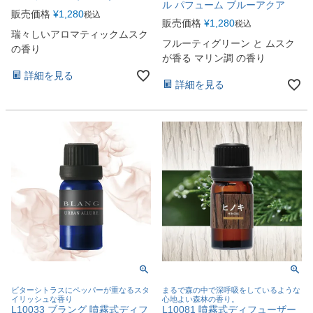
ル パフューム ブルーアクア
販売価格
¥
1,280
税込
販売価格
¥
1,280
税込
瑞々しいアロマティックムスク
フルーティグリーン と ムスク
の香り
が香る マリン調 の香り
詳細を見る
詳細を見る
ビターシトラスにペッパーが重なるスタ
まるで森の中で深呼吸をしているような
イリッシュな香り
心地よい森林の香り。
L10033 ブラング 噴霧式ディフ
L10081 噴霧式ディフューザー