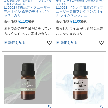
まるで森の中で深呼吸をしているような
瑞々しいライムが印象的な王道スカッシ
心地よい森林の香り。
ュの香り
L10082 噴霧式ディフューザー
L10029 ブラング 噴霧式ディフ
専用オイル 森林の香り ヒノキ
ューザー専用フレグランスオイ
＆ユーカリ
ル ライムスカッシュ
販売価格
¥
1,100
販売価格
¥
1,100
税込
税込
まるで森の中で深呼吸をしてい
瑞々しいライムが印象的な王道
るような心地よい森林の香り。
スカッシュの香り
詳細を見る
詳細を見る