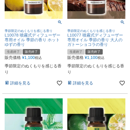
季節限定のぬくもりを感じる香り
季節限定のぬくもりを感じる香り
L10078 噴霧式ディフューザー
L10077 噴霧式ディフューザー
専用オイル 季節の香り ホット
専用オイル 季節の香り 大人の
ゆずの香り
ガトーショコラの香り
生産終了
販売終了
生産終了
販売終了
販売価格
¥
1,100
販売価格
¥
1,100
税込
税込
季節限定のぬくもりを感じる香
季節限定のぬくもりを感じる香
り
り
詳細を見る
詳細を見る