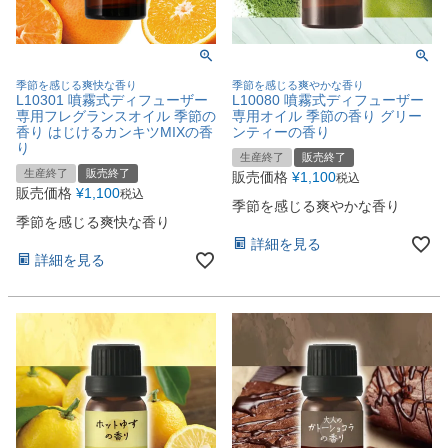
季節を感じる爽快な香り
季節を感じる爽やかな香り
L10301 噴霧式ディフューザー
L10080 噴霧式ディフューザー
専用フレグランスオイル 季節の
専用オイル 季節の香り グリー
香り はじけるカンキツMIXの香
ンティーの香り
り
生産終了
販売終了
生産終了
販売終了
販売価格
¥
1,100
税込
販売価格
¥
1,100
税込
季節を感じる爽やかな香り
季節を感じる爽快な香り
詳細を見る
詳細を見る