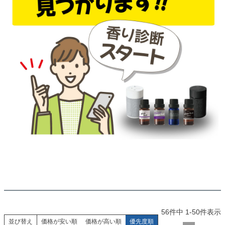
56
件中
1
-
50
件表示
並び替え
価格が安い順
価格が高い順
優先度順