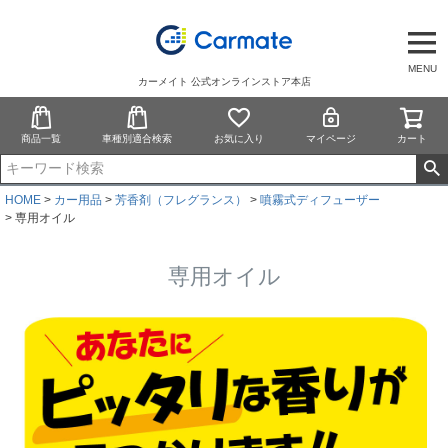
MENU
カーメイト 公式オンラインストア本店
商品一覧
車種別適合検索
お気に入り
マイページ
カート
HOME
カー用品
芳香剤（フレグランス）
噴霧式ディフューザー
専用オイル
専用オイル