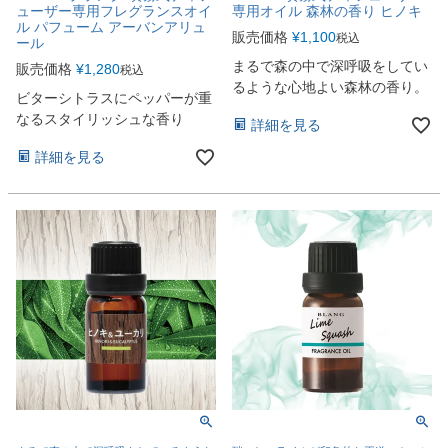
ューザー専用フレグランスオイ
専用オイル 森林の香り ヒノキ
ル パフューム アーバンアリュ
販売価格
¥
1,100
税込
ール
まるで森の中で深呼吸をしてい
販売価格
¥
1,280
税込
るような心地よい森林の香り。
ビターシトラスにペッパーが重
なるスタイリッシュな香り
詳細を見る
詳細を見る