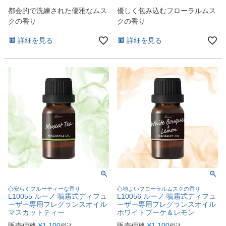
都会的で洗練された優雅なムス
優しく包み込むフローラルムス
クの香り
クの香り
詳細を見る
詳細を見る
心安らぐフルーティーな香り
心地よいフローラルムスクの香り
L10055 ルーノ 噴霧式ディフュ
L10056 ルーノ 噴霧式ディフュ
ーザー専用フレグランスオイル
ーザー専用フレグランスオイル
マスカットティー
ホワイトブーケ＆レモン
販売価格
¥
1,100
販売価格
¥
1,100
税込
税込