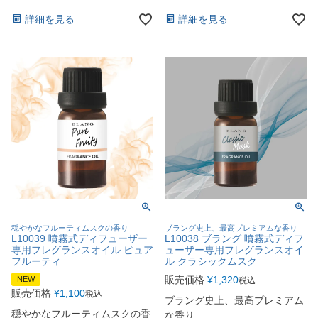
詳細を見る
詳細を見る
穏やかなフルーティムスクの香り
ブラング史上、最高プレミアムな香り
L10039 噴霧式ディフューザー
L10038 ブラング 噴霧式ディフ
専用フレグランスオイル ピュア
ューザー専用フレグランスオイ
フルーティ
ル クラシックムスク
販売価格
¥
1,320
NEW
税込
販売価格
¥
1,100
税込
ブラング史上、最高プレミアム
穏やかなフルーティムスクの香
な香り