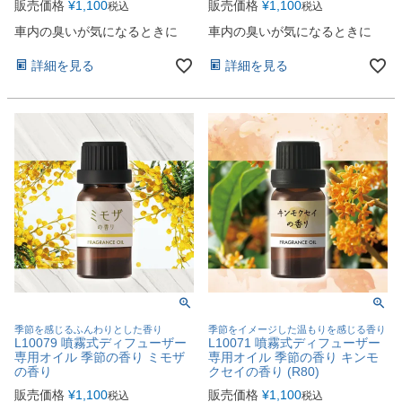
販売価格
¥
1,100
販売価格
¥
1,100
税込
税込
車内の臭いが気になるときに
車内の臭いが気になるときに
詳細を見る
詳細を見る
季節を感じるふんわりとした香り
季節をイメージした温もりを感じる香り
L10079 噴霧式ディフューザー
L10071 噴霧式ディフューザー
専用オイル 季節の香り ミモザ
専用オイル 季節の香り キンモ
の香り
クセイの香り (R80)
販売価格
¥
1,100
販売価格
¥
1,100
税込
税込