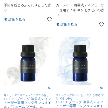
季節を感じるふんわりとした香
カーメイト 噴霧式ディフューザ
り
ー専用オイル キンモクセイの香
り
詳細を見る
詳細を見る
瑞々しいアロマティックムスクの香り
フルーティグリーン と ムスク が香る マ
L10030 ブラング 噴霧式ディフ
リン調 の香り
L10031 ブラング 噴霧式ディフ
ューザー専用フレグランスオイ
ューザー専用フレグランスオイ
ル パフューム プールオム