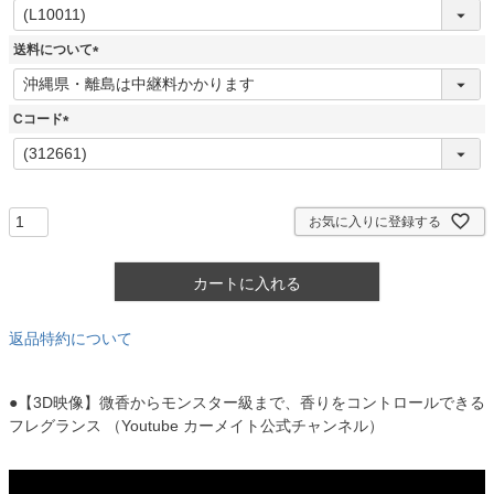
(
必
須
送料について
)
(
必
須
Cコード
)
(
必
須
)
お気に入りに登録する
カートに入れる
返品特約について
●【3D映像】微香からモンスター級まで、香りをコントロールできる
フレグランス （Youtube カーメイト公式チャンネル）