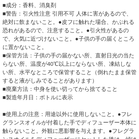
■成分：香料、消臭剤
■警告：引火性注意 引用不可 人体に害があるので、
絶対に飲まないこと。●皮フに触れた場合、かぶれる
恐れがあるので、注意すること。●引火性があるの
で、火気に近づけないこと。●子供の手の届くところ
に置かないこと。
■保管方法：子供の手の届かない所、直射日光の当た
らない所、温度が40℃以上にならない所、凍結しな
い所、水平なところで保管すること（倒れたまま保管
すると液がしみでることがあります）
■廃棄方法：中身を使い切ってから捨てること
■製造年月日：ボトルに表示
■使用上の注意：用途以外に使用しないこと。●フレ
グランスオイルが付着した手でディフューザー本体に
触らないこと。外観に悪影響を与えます。●フレグラ