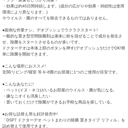
・フン・尿臭もしっかり消臭！
・効果は約45日間持続します。(成分の広がりや効果・持続性は使用
環境により異なります。)
※ウイルス・菌のすべてを除去できるものではありません。
●面倒な作業ナシ。デオプッシュでラクラクスタート!
一般的な置き型空間除菌剤は液体に粉を混ぜることで成分を発生さ
せ、除菌をスタートさせるものが多いです。
ドクターデオは本体上部のボタンを押す(デオプッシュ!)だけでOK!簡
単に除菌を開始できます。
●こんな場所におススメ!
玄関/リビング/寝室 等 6~8畳のお部屋に1つのご使用が目安です。
●こんなあなたに!
・ペット(イヌ・ネコ)がいるお部屋のウイルス・菌が気になる。
・嫌なニオイも消臭したい
・置いておくだけで除菌ができるお手軽な商品を探している。
●お得な詰替え用も好評発売中!
「DSP7 ドクターデオ ペットまわりの除菌 置きタイプ リフィル」を
詰め替えて使用できます。