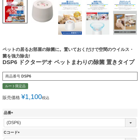
ペットの居るお部屋の除菌に。置いておくだけで空間のウイルス・
菌を強力除去!
DSP6 ドクターデオ ペットまわりの除菌 置きタイプ
商品番号
DSP6
ルート限定品
¥
1,100
販売価格
税込
品番
(
必
須
Cコード
)
(