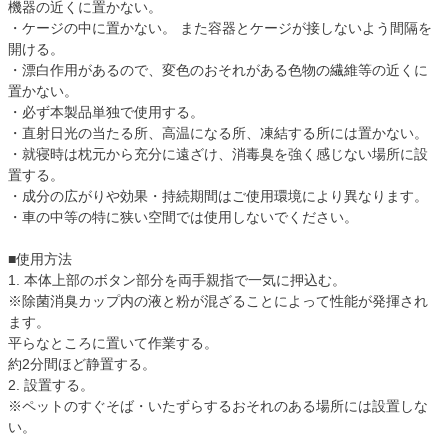
機器の近くに置かない。
・ケージの中に置かない。 また容器とケージが接しないよう間隔を
開ける。
・漂白作用があるので、変色のおそれがある色物の繊維等の近くに
置かない。
・必ず本製品単独で使用する。
・直射日光の当たる所、高温になる所、凍結する所には置かない。
・就寝時は枕元から充分に遠ざけ、消毒臭を強く感じない場所に設
置する。
・成分の広がりや効果・持続期間はご使用環境により異なります。
・車の中等の特に狭い空間では使用しないでください。
■使用方法
1. 本体上部のボタン部分を両手親指で一気に押込む。
※除菌消臭カップ内の液と粉が混ざることによって性能が発揮され
ます。
平らなところに置いて作業する。
約2分間ほど静置する。
2. 設置する。
※ペットのすぐそば・いたずらするおそれのある場所には設置しな
い。