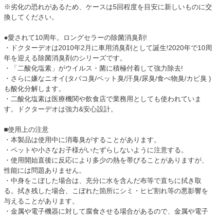
※劣化の恐れがあるため、ケースは5回程度を目安に新しいものに交
換してください。
●愛されて10周年。ロングセラーの除菌消臭剤!
・ドクターデオは2010年2月に車用消臭剤として誕生!2020年で10周
年を迎える除菌消臭剤のシリーズです。
・「二酸化塩素」がウイルス・菌に積極付着して強力除去!
・さらに嫌なニオイ(タバコ臭/ペット臭/汗臭/尿臭/食べ物臭/カビ臭 )
も酸化分解します。
・二酸化塩素は医療機関や飲食店で業務用としても使われていま
す。ドクターデオは強力&安心設計。
■使用上の注意
・本製品は使用中に消毒臭がすることがあります。
・ペットや小さなお子様がいたずらしないように注意する。
・使用開始直後に反応により多少の熱を帯びることがありますが、
性能には問題ありません。
・中身をこぼした場合は、充分に水を含んだ布等で直ちに拭き取
る。拭き残した場合、こぼれた箇所にシミ・ヒビ割れ等の悪影響を
与えることがあります。
・金属や電子機器に対して腐食させる場合があるので、金属や電子