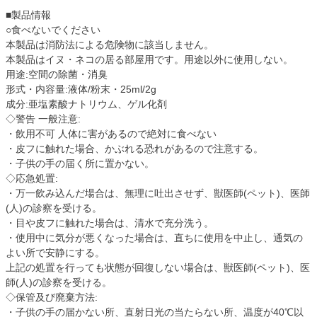
■製品情報
○食べないでください
本製品は消防法による危険物に該当しません。
本製品はイヌ・ネコの居る部屋用です。用途以外に使用しない。
用途:空間の除菌・消臭
形式・内容量:液体/粉末・25ml/2g
成分:亜塩素酸ナトリウム、ゲル化剤
◇警告 一般注意:
・飲用不可 人体に害があるので絶対に食べない
・皮フに触れた場合、かぶれる恐れがあるので注意する。
・子供の手の届く所に置かない。
◇応急処置:
・万一飲み込んだ場合は、無理に吐出させず、獣医師(ペット)、医師
(人)の診察を受ける。
・目や皮フに触れた場合は、清水で充分洗う。
・使用中に気分が悪くなった場合は、直ちに使用を中止し、通気の
よい所で安静にする。
上記の処置を行っても状態が回復しない場合は、獣医師(ペット)、医
師(人)の診察を受ける。
◇保管及び廃棄方法:
・子供の手の届かない所、直射日光の当たらない所、温度が40℃以