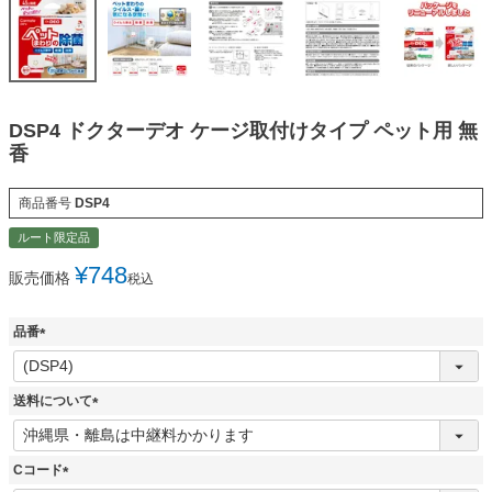
DSP4 ドクターデオ ケージ取付けタイプ ペット用 無
香
商品番号
DSP4
ルート限定品
¥
748
販売価格
税込
品番
(
必
須
送料について
)
(
必
須
Cコード
)