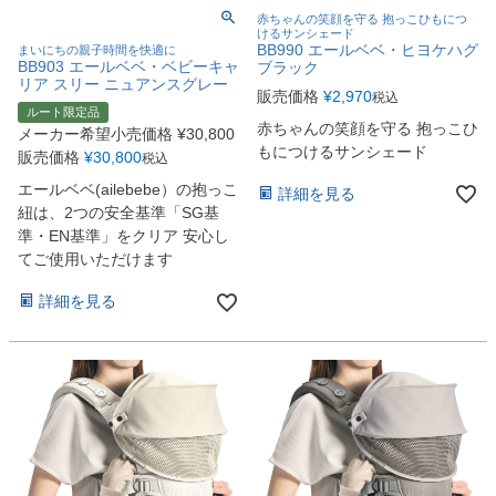
赤ちゃんの笑顔を守る 抱っこひもにつ
けるサンシェード
BB990 エールベベ・ヒヨケハグ
まいにちの親子時間を快適に
BB903 エールベベ・ベビーキャ
ブラック
リア スリー ニュアンスグレー
販売価格
¥
2,970
税込
ルート限定品
赤ちゃんの笑顔を守る 抱っこひ
メーカー希望小売価格
¥
30,800
もにつけるサンシェード
販売価格
¥
30,800
税込
エールベベ(ailebebe）の抱っこ
詳細を見る
紐は、2つの安全基準「SG基
準・EN基準」をクリア 安心し
てご使用いただけます
詳細を見る