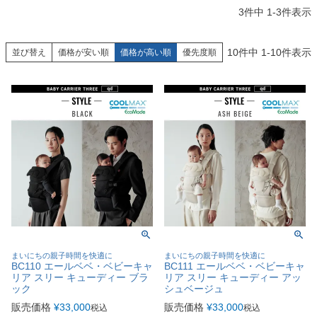
3
件中
1
-
3
件表示
10
件中
1
-
10
件表示
並び替え
価格が安い順
価格が高い順
優先度順
まいにちの親子時間を快適に
まいにちの親子時間を快適に
BC110 エールベベ・ベビーキャ
BC111 エールベベ・ベビーキャ
リア スリー キューディー ブラ
リア スリー キューディー アッ
ック
シュベージュ
販売価格
¥
33,000
販売価格
¥
33,000
税込
税込