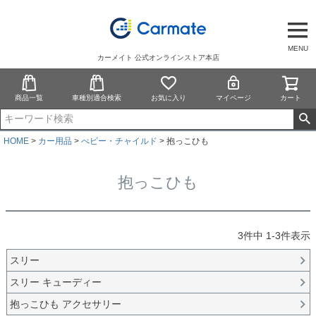
MENU
カーメイト 公式オンラインストア本店
商品一覧
車種別適合検索
お気に入り
マイページ
カート
HOME
カー用品
べビー・チャイルド
抱っこひも
抱っこひも
3
件中
1
-
3
件表示
スリー
スリー キューディー
抱っこひも アクセサリー