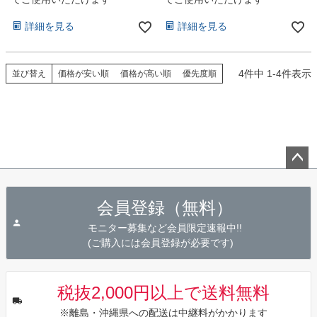
詳細を見る
詳細を見る
4
件中
1
-
4
件表示
並び替え
価格が安い順
価格が高い順
優先度順
ペー
ジト
会員登録（無料）
ップ
へ
モニター募集など会員限定速報中!!
(ご購入には会員登録が必要です)
税抜2,000円以上で送料無料
※離島・沖縄県への配送は中継料がかかります