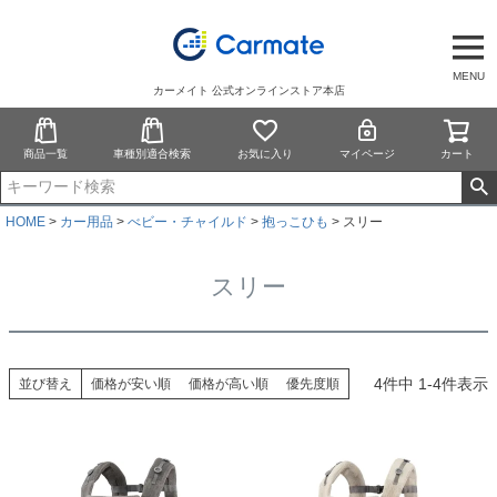
MENU
カーメイト 公式オンラインストア本店
商品一覧
車種別適合検索
お気に入り
マイページ
カート
HOME
カー用品
べビー・チャイルド
抱っこひも
スリー
スリー
4
件中
1
-
4
件表示
並び替え
価格が安い順
価格が高い順
優先度順