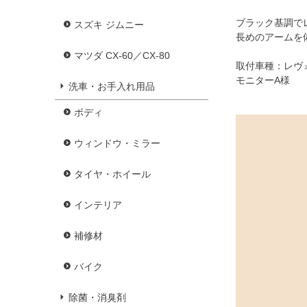
ブラック基調で
スズキ ジムニー
長めのアームを
マツダ CX-60／CX-80
取付車種：レヴォ
モニターA様
洗車・お手入れ用品
ボディ
ウィンドウ・ミラー
タイヤ・ホイール
インテリア
補修材
バイク
除菌・消臭剤