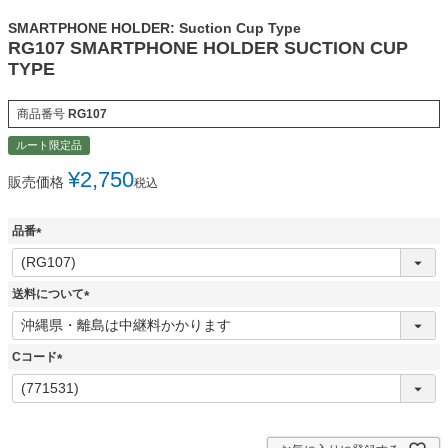
SMARTPHONE HOLDER: Suction Cup Type
RG107 SMARTPHONE HOLDER SUCTION CUP
TYPE
商品番号
RG107
ルート限定品
¥
2,750
販売価格
税込
品番
(
必
須
送料について
)
(
必
須
Cコード
)
(
必
須
)