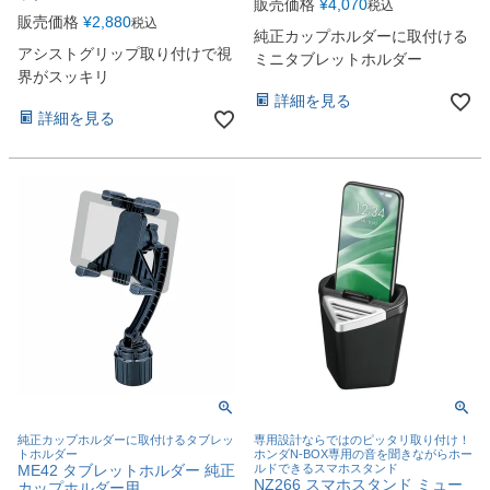
販売価格
¥
4,070
税込
販売価格
¥
2,880
税込
純正カップホルダーに取付ける
アシストグリップ取り付けで視
ミニタブレットホルダー
界がスッキリ
詳細を見る
詳細を見る
純正カップホルダーに取付けるタブレッ
専用設計ならではのピッタリ取り付け！
トホルダー
ホンダN-BOX専用の音を聞きながらホー
ME42 タブレットホルダー 純正
ルドできるスマホスタンド
NZ266 スマホスタンド ミュー
カップホルダー用