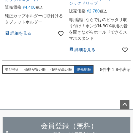
ジックドリップ
販売価格
¥
4,400
税込
販売価格
¥
2,780
税込
純正カップホルダーに取付ける
専用設計ならではのピッタリ取
タブレットホルダー
り付け！ホンダN-BOX専用の音
を聞きながらホールドできるス
詳細を見る
マホスタンド
詳細を見る
8
件中
1
-
8
件表示
並び替え
価格が安い順
価格が高い順
優先度順
ペー
ジト
会員登録（無料）
ップ
へ