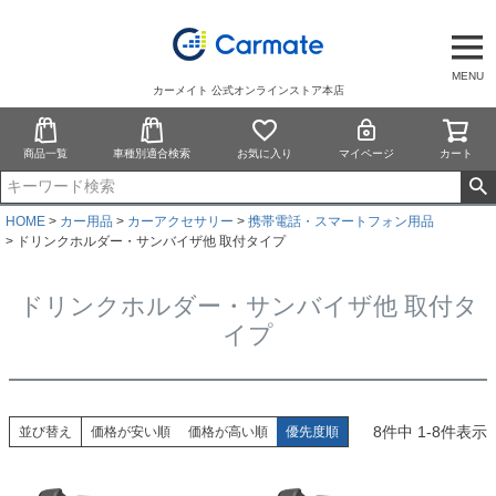
MENU
カーメイト 公式オンラインストア本店
商品一覧
車種別適合検索
お気に入り
マイページ
カート
HOME
カー用品
カーアクセサリー
携帯電話・スマートフォン用品
ドリンクホルダー・サンバイザ他 取付タイプ
ドリンクホルダー・サンバイザ他 取付タ
イプ
8
件中
1
-
8
件表示
並び替え
価格が安い順
価格が高い順
優先度順