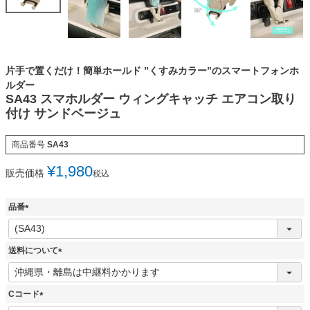
片手で置くだけ！簡単ホールド ”くすみカラー”のスマートフォンホ
ルダー
SA43 スマホルダー ウィングキャッチ エアコン取り
付け サンドベージュ
商品番号
SA43
¥
1,980
販売価格
税込
品番
(
必
須
送料について
)
(
必
須
Cコード
)
(