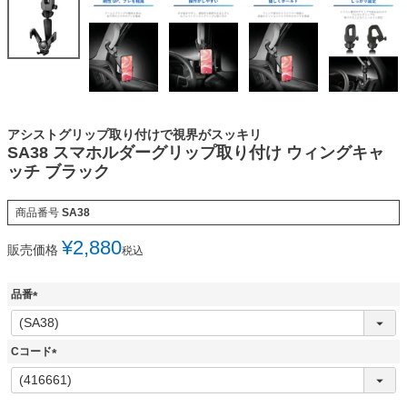
アシストグリップ取り付けで視界がスッキリ
SA38 スマホルダーグリップ取り付け ウィングキャ
ッチ ブラック
商品番号
SA38
¥
2,880
販売価格
税込
品番
(
必
須
Cコード
)
(
必
須