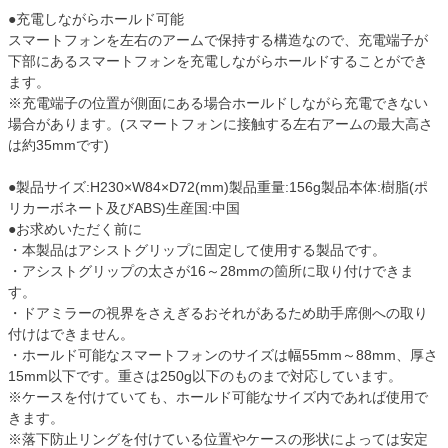
●充電しながらホールド可能
スマートフォンを左右のアームで保持する構造なので、充電端子が
下部にあるスマートフォンを充電しながらホールドすることができ
ます。
※充電端子の位置が側面にある場合ホールドしながら充電できない
場合があります。(スマートフォンに接触する左右アームの最大高さ
は約35mmです)
●製品サイズ:H230×W84×D72(mm)製品重量:156g製品本体:樹脂(ポ
リカーボネート及びABS)生産国:中国
●お求めいただく前に
・本製品はアシストグリップに固定して使用する製品です。
・アシストグリップの太さが16～28mmの箇所に取り付けできま
す。
・ドアミラーの視界をさえぎるおそれがあるため助手席側への取り
付けはできません。
・ホールド可能なスマートフォンのサイズは幅55mm～88mm、厚さ
15mm以下です。重さは250g以下のものまで対応しています。
※ケースを付けていても、ホールド可能なサイズ内であれば使用で
きます。
※落下防止リングを付けている位置やケースの形状によっては安定