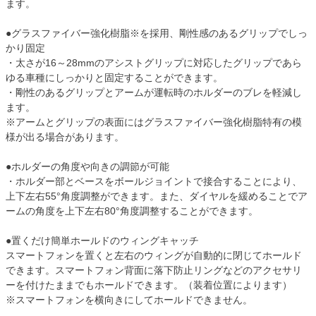
ます。
●グラスファイバー強化樹脂※を採用、剛性感のあるグリップでしっ
かり固定
・太さが16～28mmのアシストグリップに対応したグリップであら
ゆる車種にしっかりと固定することができます。
・剛性のあるグリップとアームが運転時のホルダーのブレを軽減し
ます。
※アームとグリップの表面にはグラスファイバー強化樹脂特有の模
様が出る場合があります。
●ホルダーの角度や向きの調節が可能
・ホルダー部とベースをボールジョイントで接合することにより、
上下左右55°角度調整ができます。また、ダイヤルを緩めることでア
ームの角度を上下左右80°角度調整することができます。
●置くだけ簡単ホールドのウィングキャッチ
スマートフォンを置くと左右のウィングが自動的に閉じてホールド
できます。スマートフォン背面に落下防止リングなどのアクセサリ
ーを付けたままでもホールドできます。（装着位置によります）
※スマートフォンを横向きにしてホールドできません。