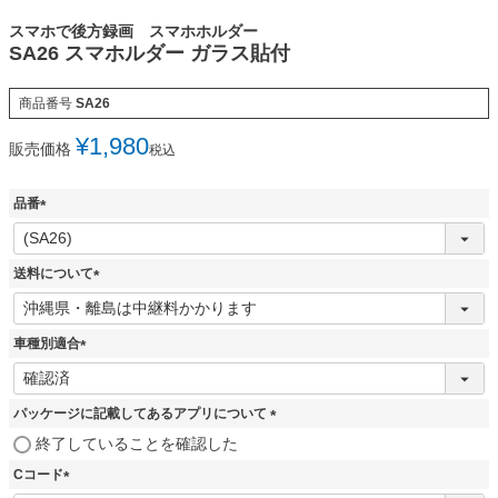
スマホで後方録画 スマホホルダー
SA26 スマホルダー ガラス貼付
商品番号
SA26
¥
1,980
販売価格
税込
品番
(
必
須
送料について
)
(
必
須
車種別適合
)
(
必
須
パッケージに記載してあるアプリについて
)
(
終了していることを確認した
必
Cコード
須