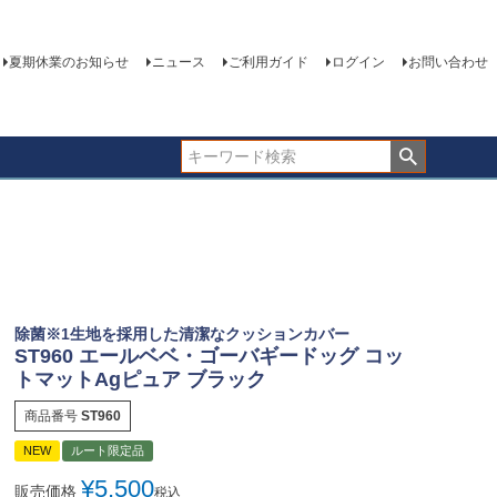
夏期休業のお知らせ
ニュース
ご利用ガイド
ログイン
お問い合わせ
除菌※1生地を採用した清潔なクッションカバー
ST960 エールベベ・ゴーバギードッグ コッ
トマットAgピュア ブラック
商品番号
ST960
NEW
ルート限定品
¥
5,500
販売価格
税込