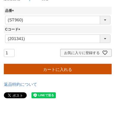
品番
(
必
須
Cコード
)
(
必
須
)
お気に入りに登録する
カートに入れる
返品特約について