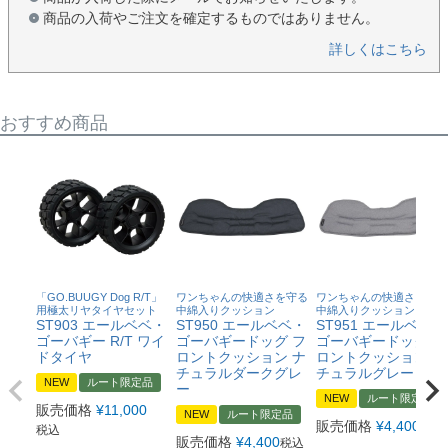
商品の入荷やご注文を確定するものではありません。
詳しくはこちら
おすすめ商品
「GO.BUUGY Dog R/T」
ワンちゃんの快適さを守る
ワンちゃんの快適さを守る
用極太リヤタイヤセット
中綿入りクッション
中綿入りクッション
ST903 エールベベ・
ST950 エールベベ・
ST951 エールベベ・
ゴーバギー R/T ワイ
ゴーバギードッグ フ
ゴーバギードッグ フ
ドタイヤ
ロントクッション ナ
ロントクッション ナ
チュラルダークグレ
チュラルグレー
NEW
ルート限定品
ー
NEW
ルート限定品
販売価格
¥
11,000
NEW
ルート限定品
販売価格
¥
4,400
税込
税込
販売価格
¥
4,400
税込