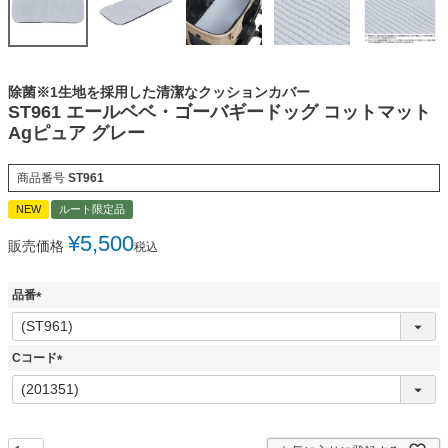
除菌※1生地を採用した清潔なクッションカバー
ST961 エールベベ・ゴーバギードッグ コットマット
Agピュア グレー
商品番号
ST961
NEW
ルート限定品
¥
5,500
販売価格
税込
品番
(
必
須
Cコード
)
(
必
須
)