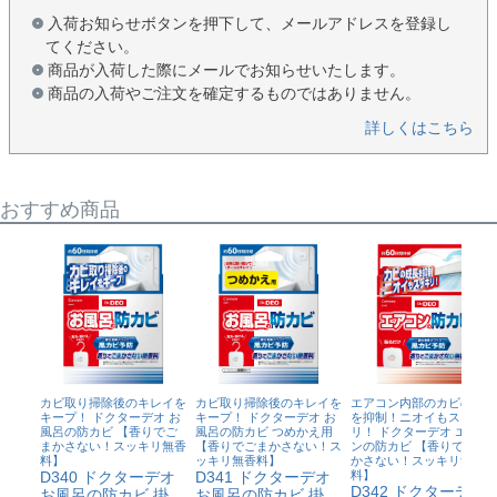
入荷お知らせボタンを押下して、メールアドレスを登録し
てください。
商品が入荷した際にメールでお知らせいたします。
商品の入荷やご注文を確定するものではありません。
詳しくはこちら
おすすめ商品
カビ取り掃除後のキレイを
カビ取り掃除後のキレイを
エアコン内部のカビの成長
キープ！ ドクターデオ お
キープ！ ドクターデオ お
を抑制！ニオイもスッキ
風呂の防カビ 【香りでご
風呂の防カビ つめかえ用
リ！ ドクターデオ エアコ
まかさない！スッキリ無香
【香りでごまかさない！ス
ンの防カビ 【香りでごま
料】
ッキリ無香料】
かさない！スッキリ無香
D340 ドクターデオ
D341 ドクターデオ
料】
D342 ドクターデオ
お風呂の防カビ 掛
お風呂の防カビ 掛