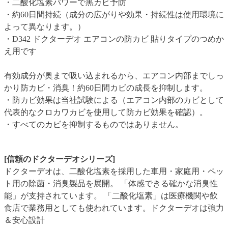
・二酸化塩素パワーで黒カビ予防
・約60日間持続（成分の広がりや効果・持続性は使用環境に
よって異なります。）
・D342 ドクターデオ エアコンの防カビ 貼りタイプのつめか
え用です
有効成分が奥まで吸い込まれるから、エアコン内部までしっ
かり防カビ・消臭！約60日間カビの成長を抑制します。
・防カビ効果は当社試験による（エアコン内部のカビとして
代表的なクロカワカビを使用して防カビ効果を確認）。
・すべてのカビを抑制するものではありません。
[信頼のドクターデオシリーズ]
ドクターデオは、二酸化塩素を採用した車用・家庭用・ペッ
ト用の除菌・消臭製品を展開。 「体感できる確かな消臭性
能」が支持されています。 「二酸化塩素」は医療機関や飲
食店で業務用としても使われています。ドクターデオは強力
＆安心設計