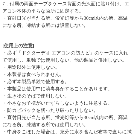
7．付属の両面テープをケース背面の光沢面に貼り付け、エ
アコン本体の平らな箇所に固定する。
・直射日光が当たる所、蛍光灯等から30cm以内の所、高温
になる所、凍結する所には設置しない。
[使用上の注意]
・必ず「ドクターデオ エアコンの防カビ」のケースに入れ
て使用し、単独では使用しない。他の製品と併用しない。
・用途以外に使用しない。
・本製品は食べられません。
・必ず本製品単独で使用する。
・本製品は使用中に消毒臭がすることがあります。
・生き物のそばで使用しない。
・小さなお子様がいたずらしないように注意する。
・防カビパックを切ったり破ったりしない。
・直射日光が当たる所、蛍光灯等から30cm以内の所、高温
になる所、凍結する所では使用しない。
・中身をこぼした場合は、充分に水を含んだ布等で直ちに拭