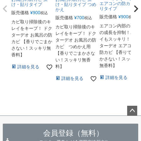
エアコンの防カビ 貼
け・貼りタイプ
け・貼りタイプ つめ
りタイプ
かえ
販売価格
¥
900
税込
販売価格
¥
900
税込
販売価格
¥
700
税込
カビ取り掃除後のキ
エアコン内部のカビ
カビ取り掃除後のキ
レイをキープ！ ドク
の成長を抑制！ニオ
レイをキープ！ ドク
ターデオ お風呂の防
イもスッキリ！ ドク
ターデオ お風呂の防
カビ 【香りでごまか
ターデオ エアコンの
カビ つめかえ用
さない！スッキリ無
防カビ 【香りでごま
【香りでごまかさな
香料】
かさない！スッキリ
い！スッキリ無香
無香料】
料】
詳細を見る
詳細を見る
詳細を見る
ペー
ジト
会員登録（無料）
ップ
へ