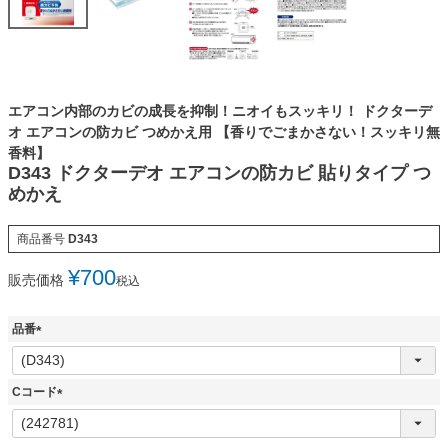
エアコン内部のカビの成長を抑制！ニオイもスッキリ！ ドクターデ
オ エアコンの防カビ つめかえ用 【香りでごまかさない！スッキリ無
香料】
D343 ドクターデオ エアコンの防カビ 貼りタイプ つ
めかえ
商品番号
D343
¥
700
販売価格
税込
品番
(
必
須
Cコード
)
(
必