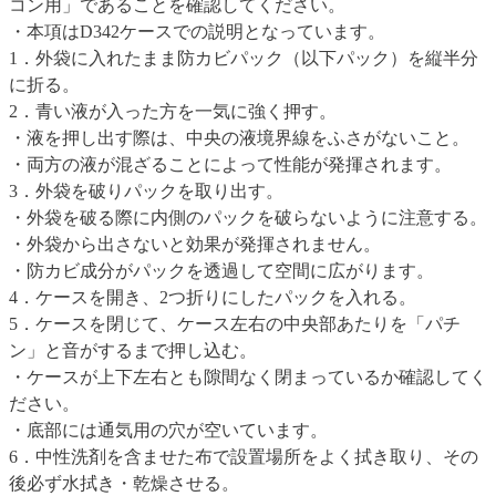
コン用」であることを確認してください。
・本項はD342ケースでの説明となっています。
1．外袋に入れたまま防カビパック（以下パック）を縦半分
に折る。
2．青い液が入った方を一気に強く押す。
・液を押し出す際は、中央の液境界線をふさがないこと。
・両方の液が混ざることによって性能が発揮されます。
3．外袋を破りパックを取り出す。
・外袋を破る際に内側のパックを破らないように注意する。
・外袋から出さないと効果が発揮されません。
・防カビ成分がパックを透過して空間に広がります。
4．ケースを開き、2つ折りにしたパックを入れる。
5．ケースを閉じて、ケース左右の中央部あたりを「パチ
ン」と音がするまで押し込む。
・ケースが上下左右とも隙間なく閉まっているか確認してく
ださい。
・底部には通気用の穴が空いています。
6．中性洗剤を含ませた布で設置場所をよく拭き取り、その
後必ず水拭き・乾燥させる。