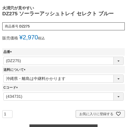
火消穴が見やすい
DZ275 ソーラーアッシュトレイ セレクト ブルー
商品番号
DZ275
¥
2,970
販売価格
税込
品番
(
必
須
送料について
)
(
必
須
Cコード
)
(
必
須
)
お気に入りに登録する