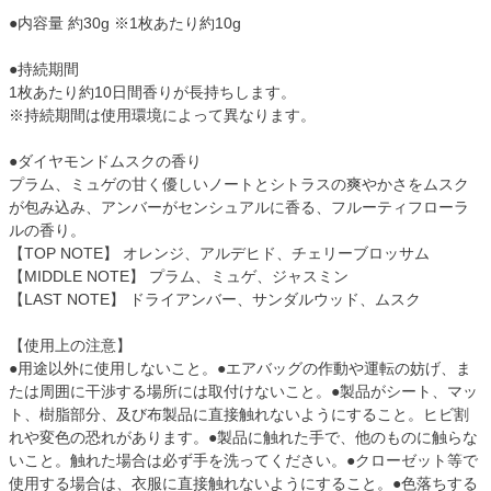
●内容量 約30g ※1枚あたり約10g
●持続期間
1枚あたり約10日間香りが長持ちします。
※持続期間は使用環境によって異なります。
●ダイヤモンドムスクの香り
プラム、ミュゲの甘く優しいノートとシトラスの爽やかさをムスク
が包み込み、アンバーがセンシュアルに香る、フルーティフローラ
ルの香り。
【TOP NOTE】 オレンジ、アルデヒド、チェリーブロッサム
【MIDDLE NOTE】 プラム、ミュゲ、ジャスミン
【LAST NOTE】 ドライアンバー、サンダルウッド、ムスク
【使用上の注意】
●用途以外に使用しないこと。●エアバッグの作動や運転の妨げ、ま
たは周囲に干渉する場所には取付けないこと。●製品がシート、マッ
ト、樹脂部分、及び布製品に直接触れないようにすること。ヒビ割
れや変色の恐れがあります。●製品に触れた手で、他のものに触らな
いこと。触れた場合は必ず手を洗ってください。●クローゼット等で
使用する場合は、衣服に直接触れないようにすること。●色落ちする