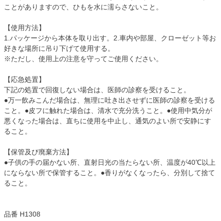
ことがありますので、ひもを水に濡らさないこと。
【使用方法】
1.パッケージから本体を取り出す。2.車内や部屋、クローゼット等お
好きな場所に吊り下げて使用する。
※ただし、使用上の注意を守ってご使用ください。
【応急処置】
下記の処置で回復しない場合は、医師の診察を受けること。
●万一飲みこんだ場合は、無理に吐き出させずに医師の診察を受ける
こと。●皮フに触れた場合は、清水で充分洗うこと。●使用中気分が
悪くなった場合は、直ちに使用を中止し、通気のよい所で安静にす
ること。
【保管及び廃棄方法】
●子供の手の届かない所、直射日光の当たらない所、温度が40℃以上
にならない所で保管すること。●香りがなくなったら、分別して捨て
ること。
品番 H1308