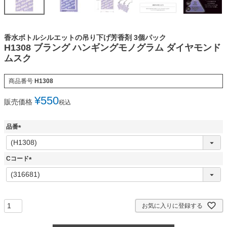
香水ボトルシルエットの吊り下げ芳香剤 3個パック
H1308 ブラング ハンギングモノグラム ダイヤモンド
ムスク
商品番号
H1308
¥
550
販売価格
税込
品番
(
必
須
Cコード
)
(
必
須
)
お気に入りに登録する